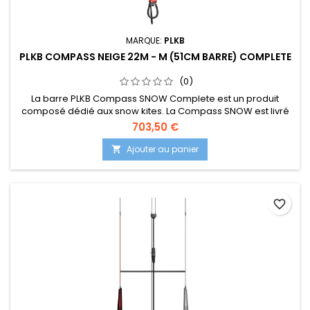
MARQUE:
PLKB
PLKB COMPASS NEIGE 22M - M (51CM BARRE) COMPLETE
(0)
La barre PLKB Compass SNOW Complete est un produit
composé dédié aux snow kites. La Compass SNOW est livré
avec une ligne de frein séparée et un jeu de 5ème ligne.
703,50 €
Consultez plkb.world/manuals pour savoir comment
assembler les produits. La barre Compass est utilisée pour
Ajouter au panier

tous les kites PLKB Depower Foil et LEI (suite dessous...)
favorite_border