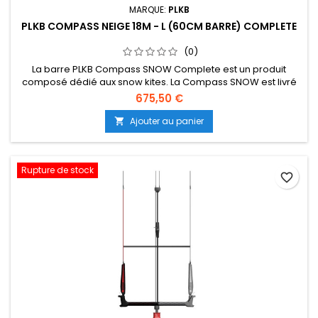
MARQUE:
PLKB
PLKB COMPASS NEIGE 18M - L (60CM BARRE) COMPLETE
(0)
La barre PLKB Compass SNOW Complete est un produit
composé dédié aux snow kites. La Compass SNOW est livré
avec une ligne de frein séparée et un jeu de 5ème ligne.
675,50 €
Consultez plkb.world/manuals pour savoir comment
assembler les produits. La barre Compass est utilisée pour
Ajouter au panier

tous les kites PLKB Depower Foil et LEI (suite dessous...)
Rupture de stock
favorite_border