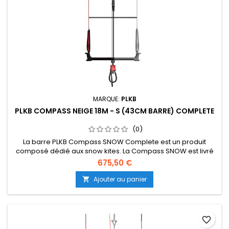
MARQUE:
PLKB
PLKB COMPASS NEIGE 18M - S (43CM BARRE) COMPLETE
(0)
La barre PLKB Compass SNOW Complete est un produit
composé dédié aux snow kites. La Compass SNOW est livré
avec une ligne de frein séparée et un jeu de 5ème ligne.
675,50 €
Consultez plkb.world/manuals pour savoir comment
assembler les produits. La barre Compass est utilisée pour
Ajouter au panier

tous les kites PLKB Depower Foil et LEI (suite dessous...)
favorite_border