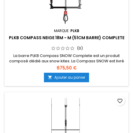
MARQUE:
PLKB
PLKB COMPASS NEIGE 18M - M (51CM BARRE) COMPLETE
(0)
La barre PLKB Compass SNOW Complete est un produit
composé dédié aux snow kites. La Compass SNOW est livré
avec une ligne de frein séparée et un jeu de 5ème ligne.
675,50 €
Consultez plkb.world/manuals pour savoir comment
assembler les produits. La barre Compass est utilisée pour
Ajouter au panier

tous les kites PLKB Depower Foil et LEI (suite dessous...)
favorite_border