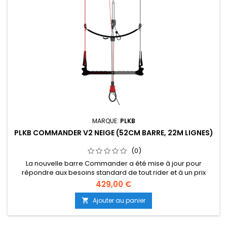
MARQUE:
PLKB
PLKB COMMANDER V2 NEIGE (52CM BARRE, 22M LIGNES)
(0)
La nouvelle barre Commander a été mise à jour pour
répondre aux besoins standard de tout rider et à un prix
abordable. La barre Commander est une barre sûre et facile
429,00 €
avec des pièces standard de l'industrie et nécessite peu
d'entretien. Le système Quick Release fonctionne très
Ajouter au panier

simplement et est facile à récupérer après avoir été relâché
(suite dessous...)