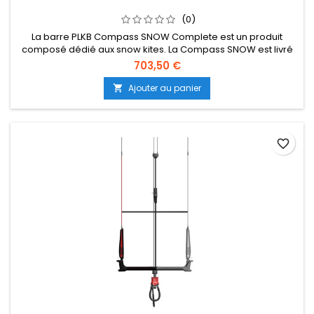
(0)
La barre PLKB Compass SNOW Complete est un produit
composé dédié aux snow kites. La Compass SNOW est livré
avec une ligne de frein séparée et un jeu de 5ème ligne.
703,50 €
Consultez plkb.world/manuals pour savoir comment
assembler les produits. La barre Compass est utilisée pour
Ajouter au panier

tous les kites PLKB Depower Foil et LEI (suite dessous...)
favorite_border