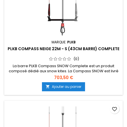
MARQUE:
PLKB
PLKB COMPASS NEIGE 22M - S (43CM BARRE) COMPLETE
(0)
La barre PLKB Compass SNOW Complete est un produit
composé dédié aux snow kites. La Compass SNOW est livré
avec une ligne de frein séparée et un jeu de 5ème ligne.
703,50 €
Consultez plkb.world/manuals pour savoir comment
assembler les produits. La barre Compass est utilisée pour
Ajouter au panier

tous les kites PLKB Depower Foil et LEI (suite dessous...)
favorite_border