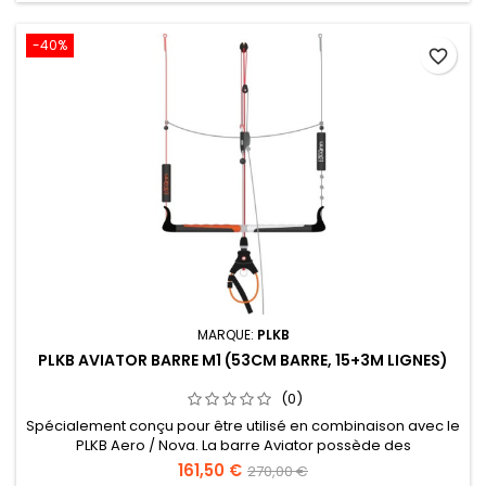
puissance précis et à la...
-40%
favorite_border
MARQUE:
PLKB
PLKB AVIATOR BARRE M1 (53CM BARRE, 15+3M LIGNES)
(0)
Spécialement conçu pour être utilisé en combinaison avec le
PLKB Aero / Nova. La barre Aviator possède des
fonctionnalités «spécifiques à la course» pour vous
161,50 €
270,00 €
permettre de maximiser la sortie du cerf-volant. Il est équipé