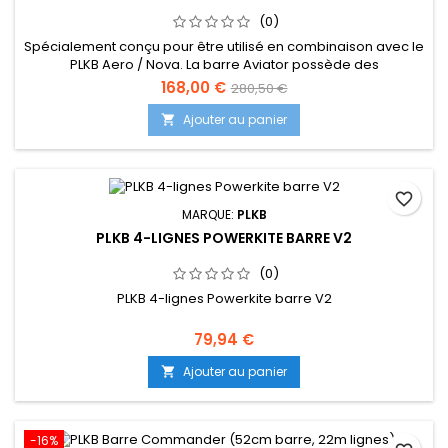
(0)
Spécialement conçu pour être utilisé en combinaison avec le
PLKB Aero / Nova. La barre Aviator possède des
fonctionnalités «spécifiques à la course» pour vous
168,00 €
280,50 €
permettre de maximiser la sortie du cerf-volant. Il est équipé
d'un système de trim à double poulie qui est actionné par
Ajouter au panier

une corde de trim. Cela permet des ajustements de
puissance précis et à la...
favorite_border
MARQUE:
PLKB
PLKB 4-LIGNES POWERKITE BARRE V2
(0)
PLKB 4-lignes Powerkite barre V2
79,94 €
Ajouter au panier

-16%