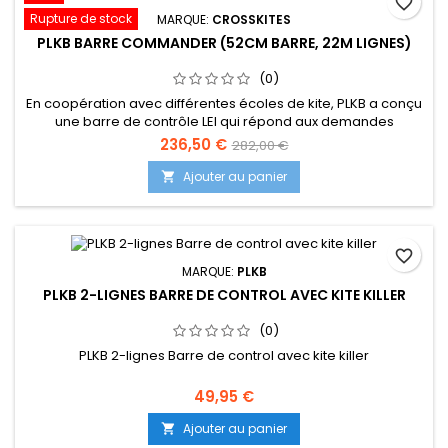
favorite_border
Rupture de stock
MARQUE:
CROSSKITES
PLKB BARRE COMMANDER (52CM BARRE, 22M LIGNES)
(0)
En coopération avec différentes écoles de kite, PLKB a conçu
une barre de contrôle LEI qui répond aux demandes
spécifiques des instructeurs de kite, des écoles et des
236,50 €
282,00 €
kitesurfeurs débutants. En utilisant des pièces déjà utilisées
par plusieurs marques, et donc soigneusement testées
Ajouter au panier

(suite dessous...)
favorite_border
MARQUE:
PLKB
PLKB 2-LIGNES BARRE DE CONTROL AVEC KITE KILLER
(0)
PLKB 2-lignes Barre de control avec kite killer
49,95 €
Ajouter au panier
