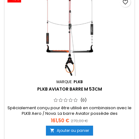
favorite_border
MARQUE:
PLKB
PLKB AVIATOR BARRE M 53CM
(0)
Spécialement conçu pour être utilisé en combinaison avec le
PLKB Aero / Nova. La barre Aviator possède des
fonctionnalités «spécifiques à la course» pour vous
161,50 €
270,00 €
permettre de maximiser la sortie du cerf-volant. Il est équipé
d'un système de trim à double poulie qui est actionné par
Ajouter au panier

une corde de trim. Cela permet des ajustements de