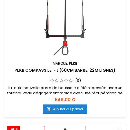
MARQUE:
PLKB
PLKB COMPASS LEI - L (60CM BARRE, 22M LIGNES)
(0)
La toute nouvelle barre de boussole a été repensée avec un
tout nouveau dégagement rapide avec une récupération de
clic facile. De nombreuses nouvelles fonctionnalités telles
549,00 €
que des roulements à billes en céramique, des lignes SK75
pré-étirées, une poignée 3D, des boucles remplaçables et
Ajouter au panier

avec un nouveau look, la barre dont vous avez besoin
(suite...
-40%