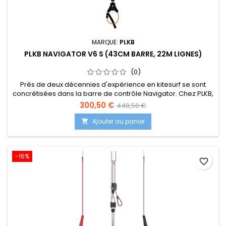
MARQUE:
PLKB
PLKB NAVIGATOR V6 S (43CM BARRE, 22M LIGNES)
(0)
Près de deux décennies d'expérience en kitesurf se sont
concrétisées dans la barre de contrôle Navigator. Chez PLKB,
nous comprenons que votre expérience de kite dépend
300,50 €
448,50 €
fortement du bon fonctionnement de votre barre. C'est
pourquoi la barre Navigator est conçue pour être la plus
Ajouter au panier

propre possible sans faire de compromis sur la sécurité et le
confort de...
-16%
favorite_border