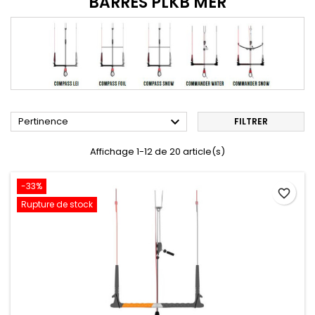
BARRES PLKB MER

Pertinence
FILTRER
Affichage 1-12 de 20 article(s)
-33%
favorite_border
Rupture de stock