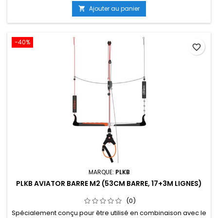
d'un système de trim à double poulie qui est actionné par
Ajouter au panier

une corde de trim. Cela permet des ajustements de
puissance précis et à la...
-40%
favorite_border
MARQUE:
PLKB
PLKB AVIATOR BARRE M2 (53CM BARRE, 17+3M LIGNES)
(0)
Spécialement conçu pour être utilisé en combinaison avec le