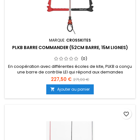
MARQUE:
CROSSKITES
PLKB BARRE COMMANDER (52CM BARRE, 15M LIGNES)
(0)
En coopération avec différentes écoles de kite, PLKB a conçu
une barre de contrôle LEI qui répond aux demandes
spécifiques des instructeurs de kite, des écoles et des
227,50 €
271,00 €
kitesurfeurs débutants. En utilisant des pièces déjà utilisées
par plusieurs marques, et donc soigneusement testées
Ajouter au panier

(suite dessous...)
favorite_border