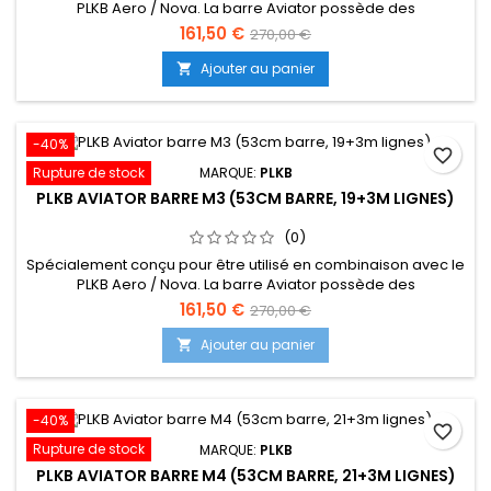
PLKB Aero / Nova. La barre Aviator possède des
fonctionnalités «spécifiques à la course» pour vous
161,50 €
270,00 €
permettre de maximiser la sortie du cerf-volant. Il est équipé
d'un système de trim à double poulie qui est actionné par
Ajouter au panier

une corde de trim. Cela permet des ajustements de
puissance précis et à la...
-40%
favorite_border
Rupture de stock
MARQUE:
PLKB
PLKB AVIATOR BARRE M3 (53CM BARRE, 19+3M LIGNES)
(0)
Spécialement conçu pour être utilisé en combinaison avec le
PLKB Aero / Nova. La barre Aviator possède des
fonctionnalités «spécifiques à la course» pour vous
161,50 €
270,00 €
permettre de maximiser la sortie du cerf-volant. Il est équipé
d'un système de trim à double poulie qui est actionné par
Ajouter au panier

une corde de trim. Cela permet des ajustements de
puissance précis et à la...
-40%
favorite_border
Rupture de stock
MARQUE:
PLKB
PLKB AVIATOR BARRE M4 (53CM BARRE, 21+3M LIGNES)