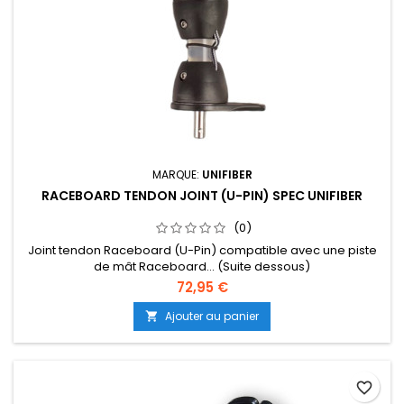
MARQUE:
UNIFIBER
RACEBOARD TENDON JOINT (U-PIN) SPEC UNIFIBER
(0)
Joint tendon Raceboard (U-Pin) compatible avec une piste
de mât Raceboard... (Suite dessous)
72,95 €
Ajouter au panier

favorite_border