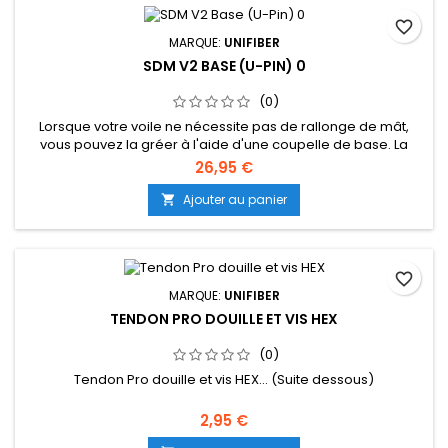
favorite_border
MARQUE:
UNIFIBER
SDM V2 BASE (U-PIN) 0
(0)
Lorsque votre voile ne nécessite pas de rallonge de mât,
vous pouvez la gréer à l'aide d'une coupelle de base. La
version V2 dispose d'une poulie supplémentaire pour un
26,95 €
hale-bas sans effort... (Suite dessous)
Ajouter au panier

favorite_border
MARQUE:
UNIFIBER
TENDON PRO DOUILLE ET VIS HEX
(0)
Tendon Pro douille et vis HEX... (Suite dessous)
2,95 €