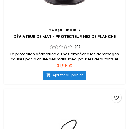
MARQUE:
UNIFIBER
DÉVIATEUR DE MAT - PROTECTEUR NEZ DE PLANCHE
(0)
La protection déflectrice du nez empêche les dommages
causés par la chute des mâts. Idéal pour les debutants et
intermediaires... (Suite dessous)
31,96 €
Ajouter au panier

favorite_border