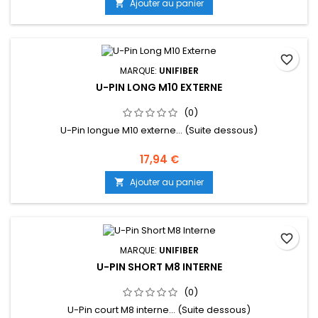
Ajouter au panier

favorite_border
MARQUE:
UNIFIBER
U-PIN LONG M10 EXTERNE
(0)
U-Pin longue M10 externe... (Suite dessous)
17,94 €
Ajouter au panier

favorite_border
MARQUE:
UNIFIBER
U-PIN SHORT M8 INTERNE
(0)
U-Pin court M8 interne... (Suite dessous)