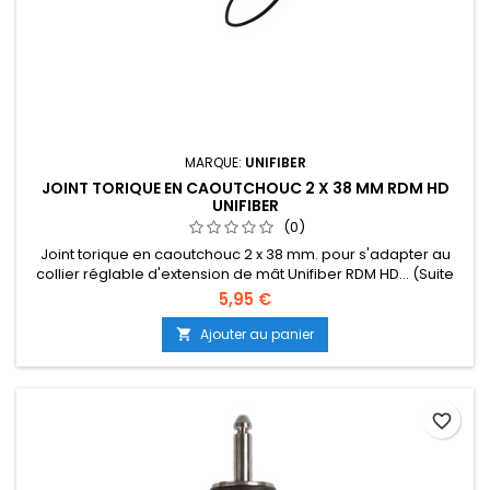
MARQUE:
UNIFIBER
JOINT TORIQUE EN CAOUTCHOUC 2 X 38 MM RDM HD
UNIFIBER
(0)
Joint torique en caoutchouc 2 x 38 mm. pour s'adapter au
collier réglable d'extension de mât Unifiber RDM HD... (Suite
dessous)
5,95 €
Ajouter au panier

favorite_border