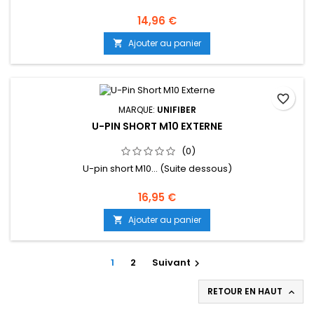
14,96 €
Ajouter au panier

favorite_border
MARQUE:
UNIFIBER
U-PIN SHORT M10 EXTERNE
(0)
U-pin short M10... (Suite dessous)
16,95 €
Ajouter au panier

1
2
Suivant

RETOUR EN HAUT
