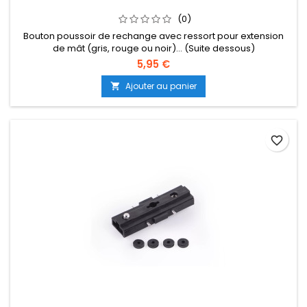
(0)
Bouton poussoir de rechange avec ressort pour extension
de mât (gris, rouge ou noir)... (Suite dessous)
5,95 €
Ajouter au panier

favorite_border