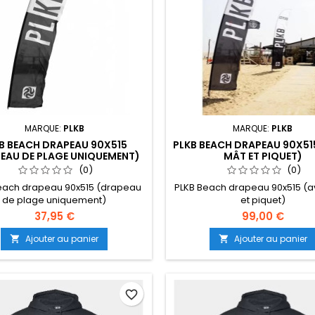
MARQUE:
PLKB
MARQUE:
PLKB
B BEACH DRAPEAU 90X515
PLKB BEACH DRAPEAU 90X51
EAU DE PLAGE UNIQUEMENT)
MÂT ET PIQUET)
(0)
(0)
each drapeau 90x515 (drapeau
PLKB Beach drapeau 90x515 (
de plage uniquement)
et piquet)
37,95 €
99,00 €
Ajouter au panier
Ajouter au panier


favorite_border