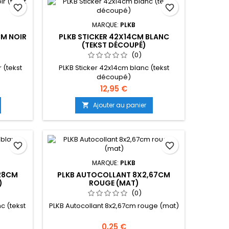
favorite_border
favorite_border
MARQUE:
PLKB
CM NOIR
PLKB STICKER 42X14CM BLANC
(TEKST DÉCOUPÉ)
(0)
 (tekst
PLKB Sticker 42x14cm blanc (tekst
découpé)
12,95 €
Ajouter au panier

favorite_border
favorite_border
MARQUE:
PLKB
28CM
PLKB AUTOCOLLANT 8X2,67CM
)
ROUGE (MAT)
(0)
c (tekst
PLKB Autocollant 8x2,67cm rouge (mat)
0,25 €