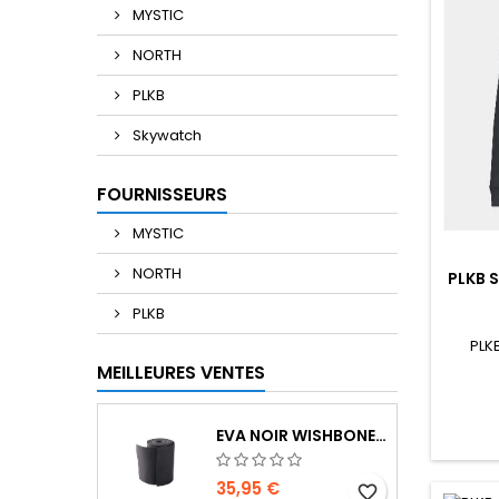
MYSTIC
NORTH
PLKB
Skywatch
FOURNISSEURS
MYSTIC
NORTH
PLKB 
PLKB
PLK
MEILLEURES VENTES
EVA NOIR WISHBONE GRIP 2 ROLLS 200 X 13,5 CM X 1 MM THICK
35,95 €
favorite_border