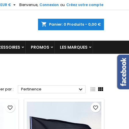

EUR €
Bienvenue,
Connexion
ou
Créez votre compte
×
×
×
×
shopping_cart
Panier:
0
Produits - 0,00 €
ESSOIRES
PROMOS
LES MARQUES
)
n
s



ier par :
Pertinence
favorite_border
favorite_border