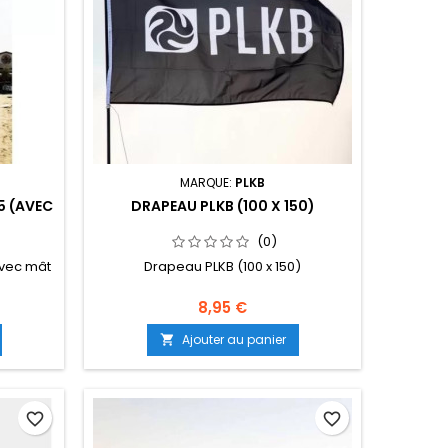
MARQUE:
PLKB
5 (AVEC
DRAPEAU PLKB (100 X 150)
(0)
avec mât
Drapeau PLKB (100 x 150)
8,95 €
Ajouter au panier

favorite_border
favorite_border