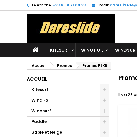
Téléphone:
+33 6 58 71 04 33
Email:
dareslide34
M
(
C
C
add_circle_outline
((
Vo
No
d'e
KITESURF
WING FOIL
WINDSUR
Accueil
Promos
Promos PLKB
Promo
ACCUEIL
Kitesurf
Il y a 23 
Wing Foil
Windsurf
Paddle
Sable et Neige