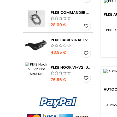
PLKB COMMANDER DEPOWERLINE
PLKB 
28,00 €
favorite_border
PLKB A
PLKB BACKSTRAP EVO
43,95 €
favorite_border
PLKB HOOK V1-V2 10M JEU DE LATTES
favorite_border
76,96 €
AUTOC
Autoco