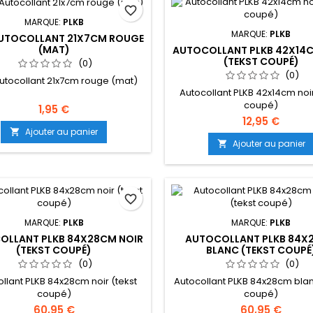
favorite_border
MARQUE:
PLKB
MARQUE:
PLKB
AUTOCOLLANT 21X7CM ROUGE
(MAT)
AUTOCOLLANT PLKB 42X14
(TEKST COUPÉ)
(0)
(0)
utocollant 21x7cm rouge (mat)
Autocollant PLKB 42x14cm noir
coupé)
1,95 €
12,95 €
Ajouter au panier

Ajouter au panier

favorite_border
MARQUE:
PLKB
MARQUE:
PLKB
OLLANT PLKB 84X28CM NOIR
AUTOCOLLANT PLKB 84X
(TEKST COUPÉ)
BLANC (TEKST COUPÉ
(0)
(0)
llant PLKB 84x28cm noir (tekst
Autocollant PLKB 84x28cm blan
coupé)
coupé)
60,95 €
60,95 €