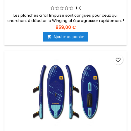
(0)
Les planches à foil Impulse sont conçues pour ceux qui
cherchent à débuter le Winging et à progresser rapidement !
Avec leur grande largeur, leur volume généreux et leur
859,00 €
construction gonflable, ces planches sont super stables sous
les pieds et rapides à décoller. Le nez à bascule a un coup
Ajouter au panier

de pied s... (Suite dessous)
favorite_border