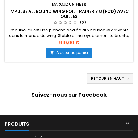
MARQUE:
UNIFIBER
IMPULSE ALLROUND WING FOIL TRAINER 7'8 (FCD) AVEC
QUILLES
(0)
Impulse 7’8 est une planche dédiée aux nouveaux arrivants
dans le monde du wing. Stable et incroyablement tolérante,
la configuration de la planche peut être ajustée en fonction
919,00 €
de la progression du rider, permettant ainsi de maîtriser les
compétences de base une à la fois. Monter sur la planche
Ajouter au panier

est... (Suite dessous)
RETOUR EN HAUT

Suivez-nous sur Facebook

PRODUITS