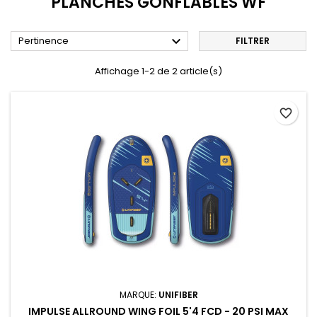
PLANCHES GONFLABLES WF

Pertinence
FILTRER
Affichage 1-2 de 2 article(s)
favorite_border
MARQUE:
UNIFIBER
IMPULSE ALLROUND WING FOIL 5'4 FCD - 20 PSI MAX