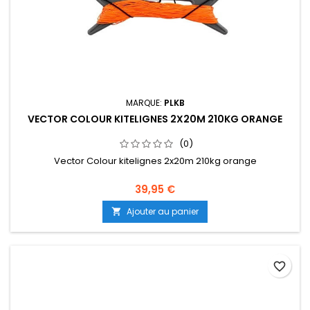
MARQUE:
PLKB
VECTOR COLOUR KITELIGNES 2X20M 210KG ORANGE
(0)
Vector Colour kitelignes 2x20m 210kg orange
39,95 €
Ajouter au panier

favorite_border