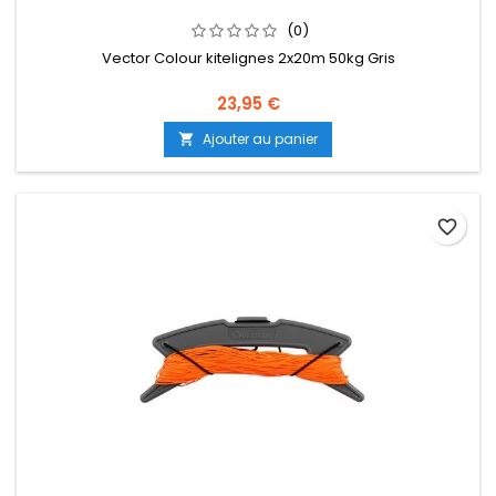
(0)
Vector Colour kitelignes 2x20m 50kg Gris
23,95 €
Ajouter au panier

favorite_border