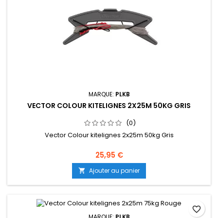
MARQUE:
PLKB
VECTOR COLOUR KITELIGNES 2X25M 50KG GRIS
(0)
Vector Colour kitelignes 2x25m 50kg Gris
25,95 €
Ajouter au panier

favorite_border
MARQUE:
PLKB