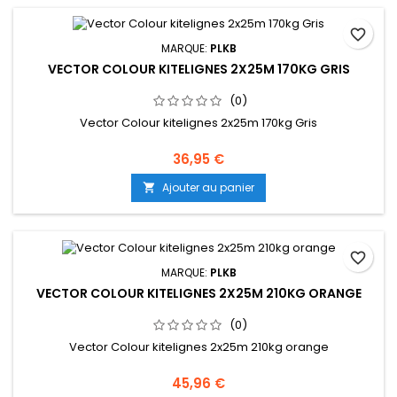
favorite_border
MARQUE:
PLKB
VECTOR COLOUR KITELIGNES 2X25M 170KG GRIS
(0)
Vector Colour kitelignes 2x25m 170kg Gris
36,95 €
Ajouter au panier

favorite_border
MARQUE:
PLKB
VECTOR COLOUR KITELIGNES 2X25M 210KG ORANGE
(0)
Vector Colour kitelignes 2x25m 210kg orange
45,96 €