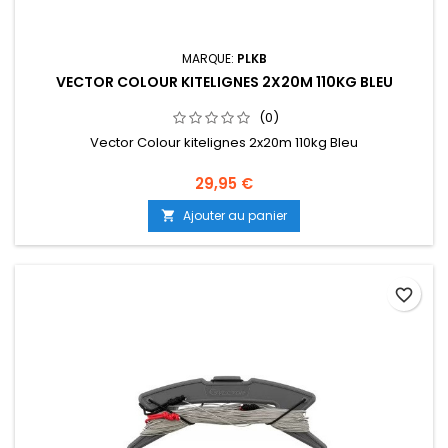
MARQUE:
PLKB
VECTOR COLOUR KITELIGNES 2X20M 110KG BLEU
(0)
Vector Colour kitelignes 2x20m 110kg Bleu
29,95 €
Ajouter au panier

favorite_border