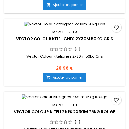
Ajouter au panier

favorite_border
MARQUE:
PLKB
VECTOR COLOUR KITELIGNES 2X30M 50KG GRIS
(0)
Vector Colour kitelignes 2x30m 50kg Gris
28,96 €
Ajouter au panier

favorite_border
MARQUE:
PLKB
VECTOR COLOUR KITELIGNES 2X30M 75KG ROUGE
(0)