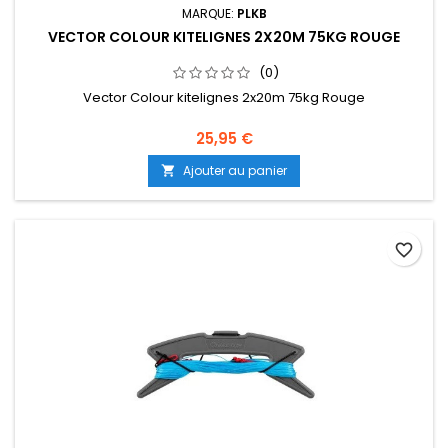
MARQUE:
PLKB
VECTOR COLOUR KITELIGNES 2X20M 75KG ROUGE
(0)
Vector Colour kitelignes 2x20m 75kg Rouge
25,95 €
Ajouter au panier

favorite_border