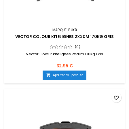
MARQUE:
PLKB
VECTOR COLOUR KITELIGNES 2X20M 170KG GRIS
(0)
Vector Colour kitelignes 2x20m 170kg Gris
32,95 €
Ajouter au panier

favorite_border