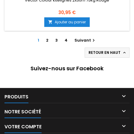
Vector Colour kitelignes 2x30m 75kg Rouge
30,95 €
Ajouter au panier

1
2
3
4
Suivant

RETOUR EN HAUT

Suivez-nous sur Facebook

PRODUITS

NOTRE SOCIÉTÉ

VOTRE COMPTE