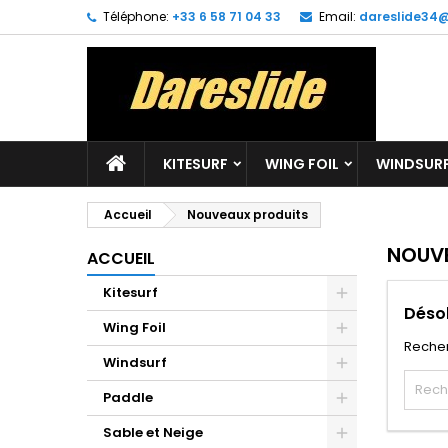
Téléphone:
+33 6 58 71 04 33
Email:
dareslide34
M
(
C
C
add_circle_outline
((
Vo
No
d'e
KITESURF
WING FOIL
WINDSUR
Accueil
Nouveaux produits
NOUV
ACCUEIL
Kitesurf
Déso
Wing Foil
Reche
Windsurf
Paddle
Sable et Neige