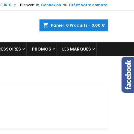

EUR €
Bienvenue,
Connexion
ou
Créez votre compte
×
×
×
×
shopping_cart
Panier:
0
Produits - 0,00 €
ESSOIRES
PROMOS
LES MARQUES
)
n
s