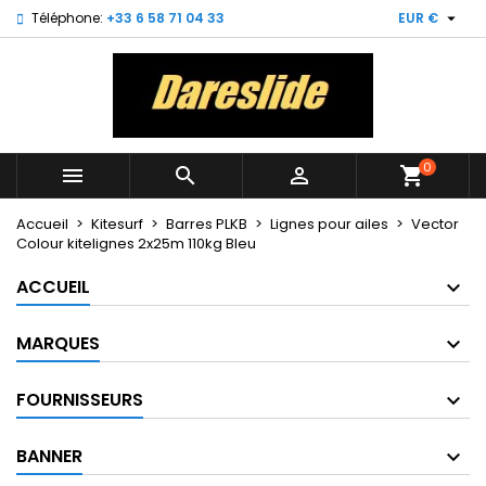

Téléphone:
+33 6 58 71 04 33
EUR €
×
×
×
My wishlists
((title))
Connexion
Vous devez être connecté pour ajouter des produits
((label))
à votre liste d'envies.
add_circle_outline
Create new list
0



shopping_cart
((cancelText))
((loginText))
((cancelText))
((createText))
Accueil
Kitesurf
Barres PLKB
Lignes pour ailes
Vector
Colour kitelignes 2x25m 110kg Bleu
ACCUEIL
MARQUES
FOURNISSEURS
BANNER