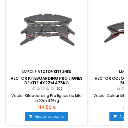
MARQUE:
VECTOR KITELINES
MARQ
VECTOR KITEBOARDING PRO LIGNES
VECTOR COLOUR
DE KITE 4X22M 475KG
50K
(0)
Vector Kiteboarding Pro lignes de kite
Vector Colour kite
4x22m 475kg
144,50 €
25
Ajouter au panier
Ajou

