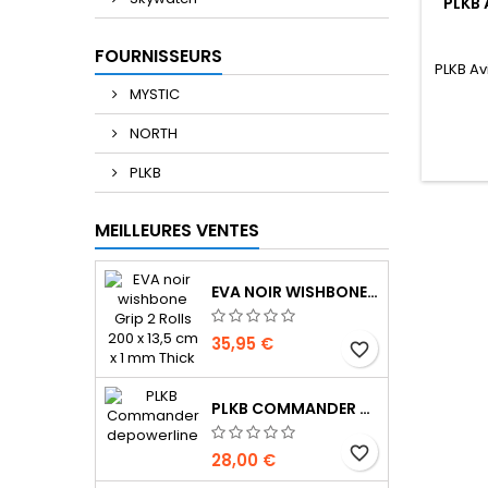
PLKB 
FOURNISSEURS
PLKB Av
MYSTIC
NORTH
PLKB
MEILLEURES VENTES
EVA NOIR WISHBONE GRIP 2 ROLLS 200 X 13,5 CM X 1 MM THICK
35,95 €
favorite_border
PLKB COMMANDER DEPOWERLINE
favorite_border
28,00 €