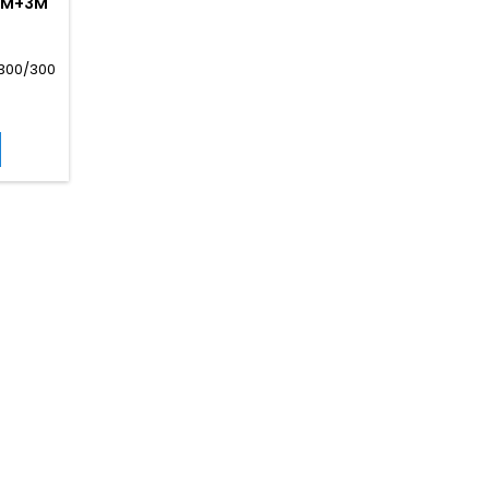
17M+3M
 300/300