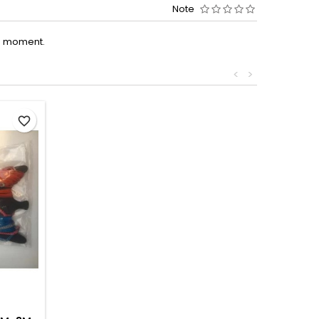
Note
le moment.
<
>
favorite_border