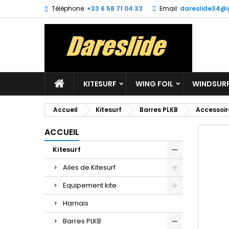
Téléphone:
+33 6 58 71 04 33
Email:
dareslide34@
M
C
C
add_circle_outline
Vo
No
d'e
KITESURF
WING FOIL
WINDSUR
Accueil
Kitesurf
Barres PLKB
Accessoir
ACCUEIL
Kitesurf
Ailes de Kitesurf
Equipement kite
Harnais
Barres PLKB