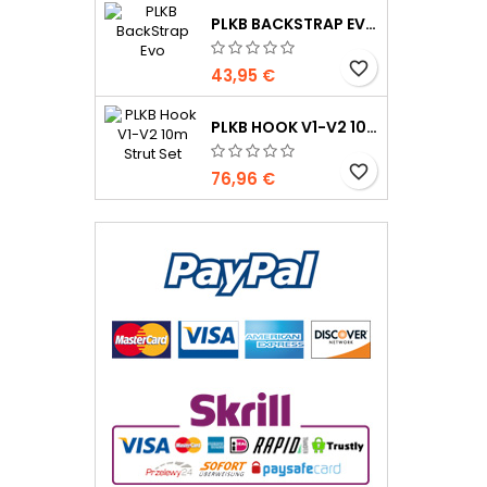
PLKB BACKSTRAP EVO
favorite_border
43,95 €
PLKB HOOK V1-V2 10M JEU DE LATTES
favorite_border
76,96 €