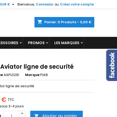

EUR €
Bienvenue,
Connexion
ou
Créez votre compte
×
×
×
shopping_cart
Panier:
0
Produits - 0,00 €
ESSOIRES
PROMOS
LES MARQUES
n
s
Aviator ligne de securité
ce
AAPL0291
Marque
PLKB
tor ligne de securité
5 €
TTC
 sous 3-4 jours
Ajouter au panier
é
