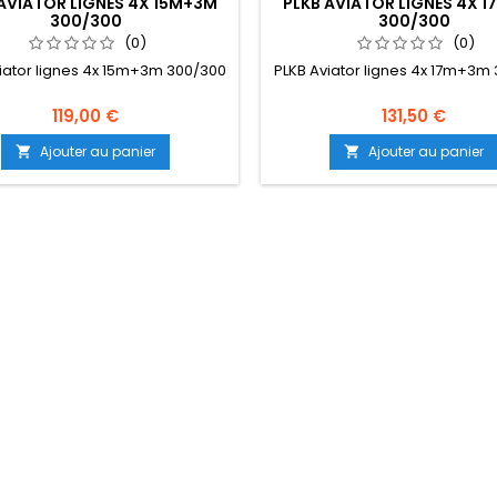
AVIATOR LIGNES 4X 15M+3M
PLKB AVIATOR LIGNES 4X 
300/300
300/300
(0)
(0)
iator lignes 4x 15m+3m 300/300
PLKB Aviator lignes 4x 17m+3m
119,00 €
131,50 €
Ajouter au panier
Ajouter au panier

