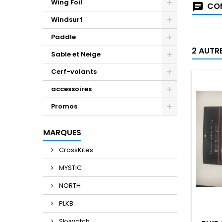
Wing Foil
COM
Windsurf
Paddle
2 AUTR
Sable et Neige
Cerf-volants
accessoires
Promos
MARQUES
CrossKites
MYSTIC
NORTH
PLKB
Skywatch