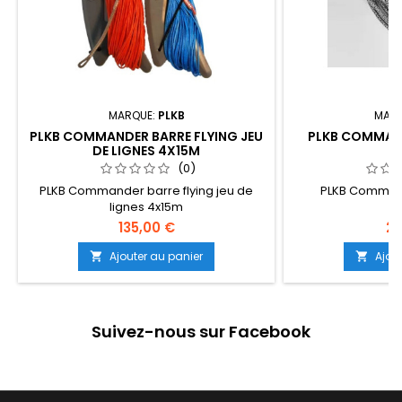
MARQUE:
PLKB
MARQ
PLKB COMMANDER BARRE FLYING JEU
PLKB COMMAN
DE LIGNES 4X15M
(0)
PLKB Commander barre flying jeu de
PLKB Comman
lignes 4x15m
135,00 €
28
Ajouter au panier
Ajou


Suivez-nous sur Facebook