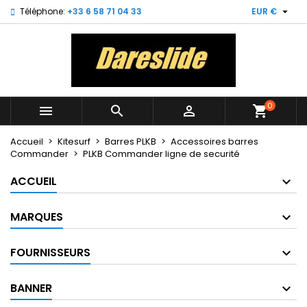

Téléphone:
+33 6 58 71 04 33
EUR €
×
×
×
My wishlists
Créer une liste d'envies
Connexion
Create new list
add_circle_outline
Vous devez être connecté pour ajouter des produits
Nom de la liste d'envies
à votre liste d'envies.
0



shopping_cart
Annuler
Connexion
Annuler
Créer une liste d'envies
Accueil
Kitesurf
Barres PLKB
Accessoires barres
Commander
PLKB Commander ligne de securité
ACCUEIL
MARQUES
FOURNISSEURS
BANNER