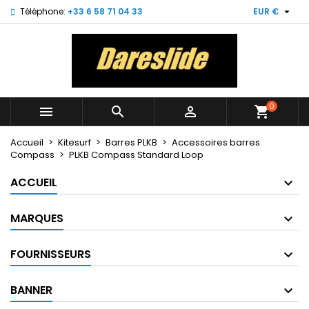

Téléphone:
+33 6 58 71 04 33
EUR €
×
×
×
My wishlists
Créer une liste d'envies
Connexion
Create new list
add_circle_outline
Vous devez être connecté pour ajouter des produits
Nom de la liste d'envies
à votre liste d'envies.
0



shopping_cart
Annuler
Connexion
Annuler
Créer une liste d'envies
Accueil
Kitesurf
Barres PLKB
Accessoires barres
Compass
PLKB Compass Standard Loop
ACCUEIL
MARQUES
FOURNISSEURS
BANNER