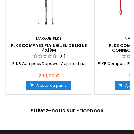
MARQUE:
PLKB
MARQ
PLKB COMPASS FLYING JEU DE LIGNE
PLKB COMPA
4X18M
CONNECTE
(0)
PLKB Compass Depower Adjuster Line
PLKB Compass Flyi
209,00 €
33
Ajouter au panier
Ajou


Suivez-nous sur Facebook