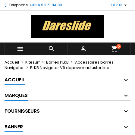

Téléphone:
+33 6 58 71 04 33
EUR €
×
×
×
My wishlists
((title))
Connexion
Vous devez être connecté pour ajouter des produits
((label))
à votre liste d'envies.
add_circle_outline
Create new list
0



shopping_cart
((cancelText))
((loginText))
((cancelText))
((createText))
Accueil
Kitesurf
Barres PLKB
Accessoires barres
Navigator
PLKB Navigator V6 depower adjuster line
ACCUEIL
MARQUES
FOURNISSEURS
BANNER