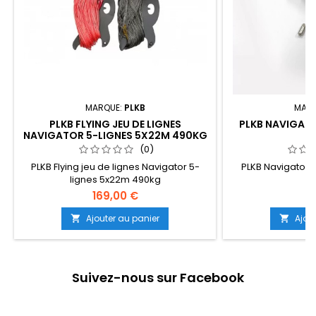
MARQUE:
PLKB
MARQ
PLKB FLYING JEU DE LIGNES
PLKB NAVIGATO
NAVIGATOR 5-LIGNES 5X22M 490KG
(0)
PLKB Flying jeu de lignes Navigator 5-
PLKB Navigator 
lignes 5x22m 490kg
169,00 €
12
Ajouter au panier
Ajou


Suivez-nous sur Facebook