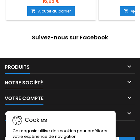
16,95 €
3
d'un maillage en tissu qui empêche la
poussière et le sable de pénétrer à
Ajouter au panier
Ajou


l'intérieur des planches... (Suite dessous)
Suivez-nous sur Facebook

PRODUITS

NOTRE SOCIÉTÉ

VOTRE COMPTE

CONTACT
Cookies
LETTRE D'INFORMATIONS
Ce magasin utilise des cookies pour améliorer
votre expérience de navigation.