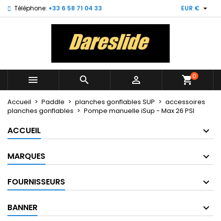

Téléphone:
+33 6 58 71 04 33
EUR €
×
×
×
My wishlists
Créer une liste d'envies
Connexion
Create new list
add_circle_outline
Vous devez être connecté pour ajouter des produits
Nom de la liste d'envies
à votre liste d'envies.
0



shopping_cart
Annuler
Connexion
Annuler
Créer une liste d'envies
Accueil
Paddle
planches gonflables SUP
accessoires
planches gonflables
Pompe manuelle iSup - Max 26 PSI
ACCUEIL
MARQUES
FOURNISSEURS
BANNER