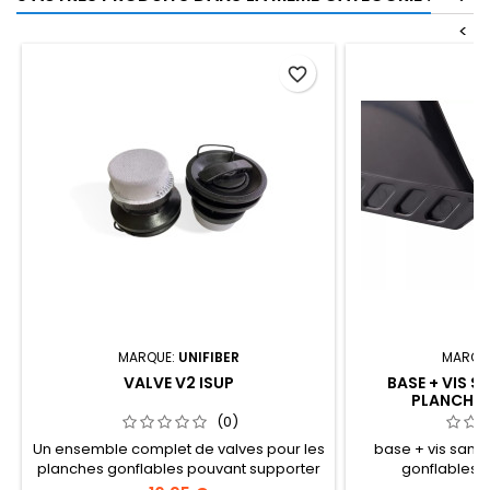
<
favorite_border
MARQUE:
UNIFIBER
MARQU
VALVE V2 ISUP
BASE + VIS S
PLANCHES
(0)
Un ensemble complet de valves pour les
base + vis sans 
planches gonflables pouvant supporter
gonflables..
jusqu'à 18-20 PSI. La version V2 est dotée