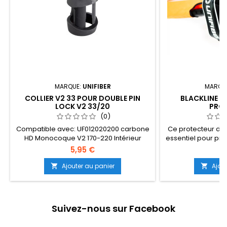
MARQUE:
UNIFIBER
MARQU
COLLIER V2 33 POUR DOUBLE PIN
BLACKLINE 
LOCK V2 33/20
PRO
(0)
Compatible avec: UF012020200 carbone
Ce protecteur de
HD Monocoque V2 170-220 Intérieur
essentiel pour prot
Large Queue UF012020250 carbone Elite
des planches l
5,95 €
12
Monocoque V2 170-220 Intérieur Large
tous les niveau
Queue... (Suite dessous)
Ajouter au panier
Ajou


Suivez-nous sur Facebook