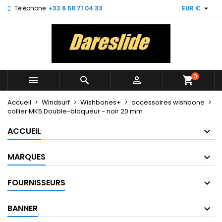

Téléphone:
+33 6 58 71 04 33
EUR €
×
×
×
My wishlists
Créer une liste d'envies
Connexion
Create new list
add_circle_outline
Vous devez être connecté pour ajouter des produits
Nom de la liste d'envies
à votre liste d'envies.
0



shopping_cart
Annuler
Connexion
Annuler
Créer une liste d'envies
Accueil
Windsurf
Wishbones+
accessoires wishbone
collier MK5 Double-bloqueur - noir 20 mm
ACCUEIL
MARQUES
FOURNISSEURS
BANNER