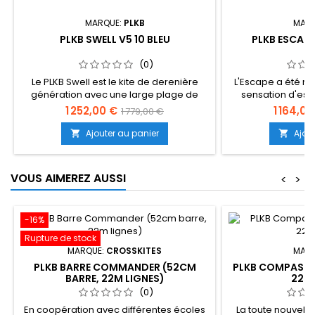
MARQUE:
PLKB
MARQ
PLKB SWELL V5 10 BLEU
PLKB ESCAPE
(0)
Le PLKB Swell est le kite de derenière
L'Escape a été r
génération avec une large plage de
sensation d'es
vent et une sensation intuitive. Une aile
distinctive. Une ai
1 252,00 €
1 164,00
1 779,00 €
qui peut glisser parfaitement dans le
solide et prévisib
vent, mais avec une traction sur la barre,
tour, prêt à coller
Ajouter au panier
Ajou


il peut vous donner beaucoup de
wakestyle ou még
puissance, exactement si vous le voulez
cadre rigide à 3 la
(suite dessous...)
rapide améliorant 
VOUS AIMEREZ AUSSI
<
>
le haut de gamm
-16%
Rupture de stock
MARQUE:
CROSSKITES
MARQ
PLKB BARRE COMMANDER (52CM
PLKB COMPASS LE
BARRE, 22M LIGNES)
22M 
(0)
En coopération avec différentes écoles
La toute nouvell