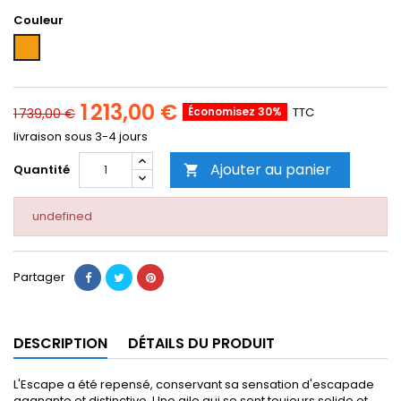
Couleur
Orange
1 213,00 €
Économisez 30%
TTC
1 739,00 €
livraison sous 3-4 jours
Ajouter au panier
Quantité

undefined
Partager
DESCRIPTION
DÉTAILS DU PRODUIT
L'Escape a été repensé, conservant sa sensation d'escapade
gagnante et distinctive. Une aile qui se sent toujours solide et