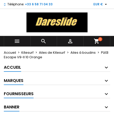

Téléphone:
+33 6 58 71 04 33
EUR €
×
×
×
My wishlists
((title))
Connexion
Vous devez être connecté pour ajouter des produits
((label))
à votre liste d'envies.
add_circle_outline
Create new list
0



shopping_cart
((cancelText))
((loginText))
((cancelText))
((createText))
Accueil
Kitesurf
Ailes de Kitesurf
Ailes à boudins
PLKB
Escape V9-II 10 Orange
ACCUEIL
MARQUES
FOURNISSEURS
BANNER