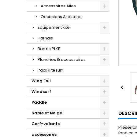
Accessoires Ailes
Occasions Ailes kites
Equipement kite
Harnais
Barres PLKB
Planches & accessoires
Pack kitesurf
Wing Foil

Windsurf
Paddle
DESCRI
Sable et Neige
Cerf-volants
Présentat
fond en c
accessoires