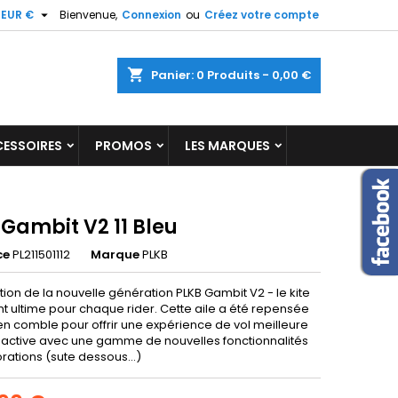

EUR €
Bienvenue,
Connexion
ou
Créez votre compte
×
×
×
shopping_cart
Panier:
0
Produits - 0,00 €
ist
ESSOIRES
PROMOS
LES MARQUES
)
)
Gambit V2 11 Bleu
ce
PL211501112
Marque
PLKB
ion de la nouvelle génération PLKB Gambit V2 - le kite
nt ultime pour chaque rider. Cette aile a été repensée
en comble pour offrir une expérience de vol meilleure
réactive avec une gamme de nouvelles fonctionnalités
rations (sute dessous...)