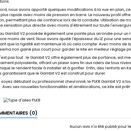
ions.
ord, nous avons apporté quelques modifications à la vue en plan, ce
 plus rapide avec moins de pression en barre. Le nouveau profil offr
n, permettant plus de confiance lors de la conduite. Utilisation de maté
 sensation plus directe avec moins d'étirement sur toute l'envergur
u Gambit V2 possède également une pointe plus arrondie pour un mei
ore moins de vent. Nous avons ajusté l'épaisseur du LE pour une sen
ant que la rigidité est maintenue là où cela compte. Avec moins de li
eema non gainé plus court pour garder le kite en meilleur réglage p
'est pas tout : le Gambit V2 offre également plus de portance, est mei
vraiment polyvalente, offrant un plaisir sans fin aux riders de tous niv
que le rendent facile à installer et à gonfler. Enfin, des renforts en
 garantissent que le Gambit V2 est construit pour durer.
 soyez débutant ou professionnel chevronné, le PLKB Gambit V2 a to
. Avec ses nouvelles fonctionnalités et améliorations, ce kite est prêt
MENTAIRES (0)
Aucun avis n'a été publié pour 