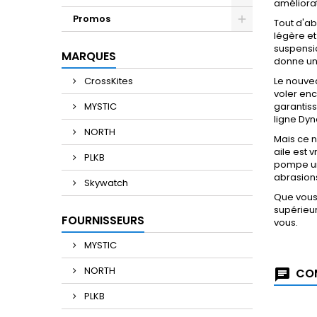
améliorat
Promos
Tout d'ab
légère et
suspensio
MARQUES
donne une
CrossKites
Le nouvea
voler enc
MYSTIC
garantiss
ligne Dyn
NORTH
Mais ce n
aile est 
PLKB
pompe uni
abrasions
Skywatch
Que vous
supérieur
FOURNISSEURS
vous.
MYSTIC
NORTH
COM
PLKB