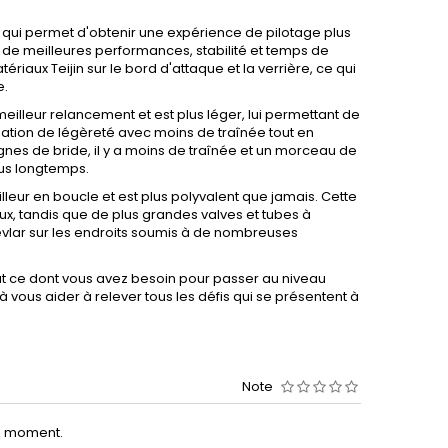
 qui permet d'obtenir une expérience de pilotage plus
e de meilleures performances, stabilité et temps de
riaux Teijin sur le bord d'attaque et la verrière, ce qui
e.
lleur relancement et est plus léger, lui permettant de
sation de légèreté avec moins de traînée tout en
gnes de bride, il y a moins de traînée et un morceau de
lus longtemps.
lleur en boucle et est plus polyvalent que jamais. Cette
eaux, tandis que de plus grandes valves et tubes à
 Kevlar sur les endroits soumis à de nombreuses
ut ce dont vous avez besoin pour passer au niveau
 à vous aider à relever tous les défis qui se présentent à
Note
le moment.