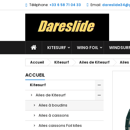
Téléphone:
+33 6 58 71 04 33
Email:
dareslide34@
M
(
C
Vo
((l
d'e
KITESURF
WING FOIL
WINDSUR
Accueil
Kitesurf
Ailes de Kitesurf
Ailes
ACCUEIL
Kitesurf
Ailes de Kitesurf
Ailes à boudins
Ailes à caissons
Ailes caissons Foil kites