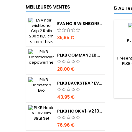
MEILLEURES VENTES
5 AUTR
EVA NOIR WISHBONE GRIP 2 ROLLS 200 X 13,5 CM X 1 MM THICK
35,95 €
PL
PLKB COMMANDER DEPOWERLINE
Présent
PLKB 
28,00 €
ultime
été re
offrir 
PLKB BACKSTRAP EVO
et plu
n
amé
43,95 €
PLKB HOOK V1-V2 10M JEU DE LATTES
76,96 €