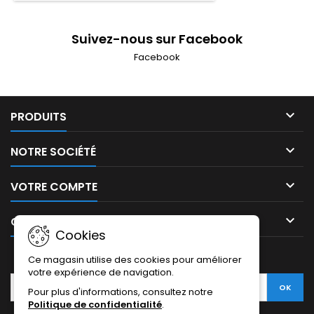
pieds et rapides à décoller. Le nez à
rider plus de cont
bascule a un coup de pied s... (Suite
de
dessous)
Suivez-nous sur Facebook
Facebook

PRODUITS

NOTRE SOCIÉTÉ

VOTRE COMPTE

CONTACT
Cookies
LETTRE D'INFORMATIONS
Ce magasin utilise des cookies pour améliorer
votre expérience de navigation.
Pour plus d'informations, consultez notre
Politique de confidentialité
.