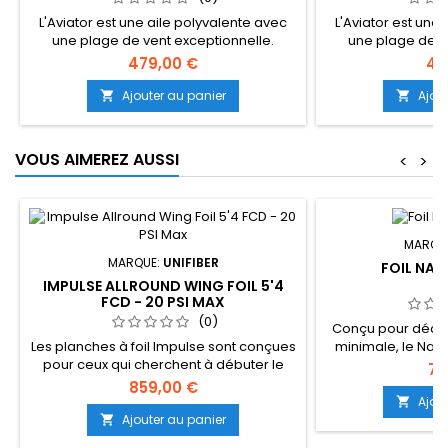
L'Aviator est une aile polyvalente avec
L'Aviator est une
une plage de vent exceptionnelle.
une plage de v
Conçue pour les riders à la recherche
Conçue pour les 
479,00 €
41
d'une aile équilibrée et polyvalente, elle
d'une aile équilibr
reste stable et réactive en croisière, en
reste stable et ré
Ajouter au panier
Ajou


vague ou dans les big airs. Lorsqu'il est
vague ou dans les 
signalé, l'Aviator dérive en douceur sans
signalé, l'Aviator
gêner. Pourtant, m... (Suite dessous)
gêner. Pourtant,
VOUS AIMEREZ AUSSI
<
>
MARQU
MARQUE:
UNIFIBER
FOIL NAV
IMPULSE ALLROUND WING FOIL 5'4
FCD - 20 PSI MAX
(0)
Conçu pour décoll
Les planches à foil Impulse sont conçues
minimale, le Navi
pour ceux qui cherchent à débuter le
parfait pour les
71
Winging et à progresser rapidement !
intermédiair
859,00 €
Avec leur grande largeur, leur volume
volumineuse et son 
Ajou

généreux et leur construction gonflable,
avant est conçue p
Ajouter au panier

ces planches sont super stables sous les
et sûr à basse vi