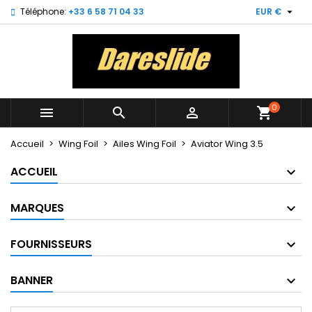

Téléphone:
+33 6 58 71 04 33
EUR €
×
×
×
My wishlists
((title))
Connexion
Vous devez être connecté pour ajouter des produits
((label))
à votre liste d'envies.
add_circle_outline
Create new list
0



shopping_cart
((cancelText))
((loginText))
((cancelText))
((createText))
Accueil
Wing Foil
Ailes Wing Foil
Aviator Wing 3.5
ACCUEIL
MARQUES
FOURNISSEURS
BANNER