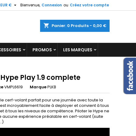

EUR €
Bienvenue,
Connexion
ou
Créez votre compte
×
×
×
shopping_cart
Panier:
0
Produits - 0,00 €
ist
ESSOIRES
PROMOS
LES MARQUES
)
)
 Hype Play 1.9 complete
ce
VMPL6619
Marque
PLKB
le cerf-volant parfait pour une journée avec toute la
Il est incroyablement facile à deployer et convient à tous
et à tous les niveaux de compétence. Piloter le Hype ne
e aucune expérience préalable en cerf-volant (suite
.)