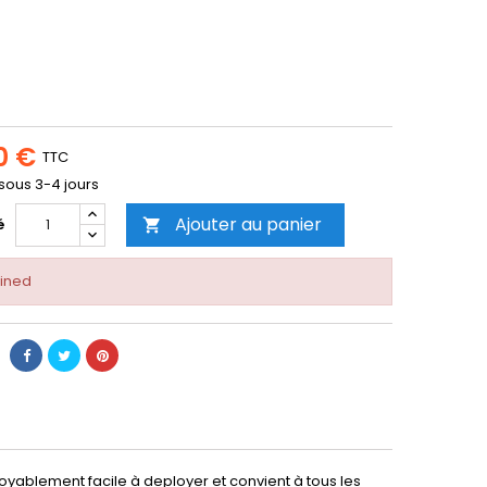
0 €
TTC
 sous 3-4 jours
Ajouter au panier
é

ined
croyablement facile à deployer et convient à tous les