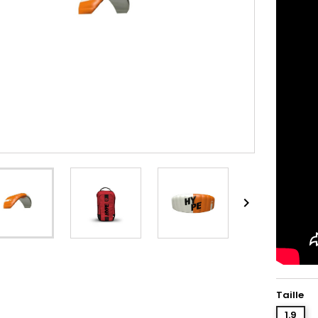

Taille
1.9