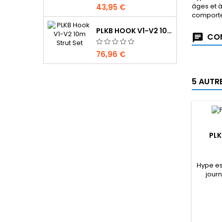
âges et à
43,95 €
comportem
PLKB HOOK V1-V2 10M JEU DE LATTES
COM
76,96 €
5 AUTR
PLK
Hype es
journ
incro
convie
nivea
Hype n
pré