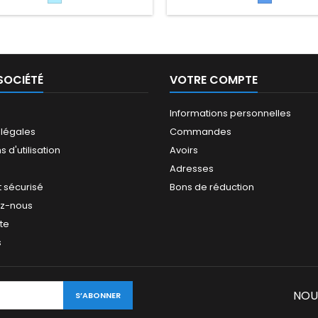
dessous...)
clair
ambitieux une excellente m
avec plus qu'assez de puissa
élever votre powerkite à de 
niveaux...
SOCIÉTÉ
VOTRE COMPTE
Informations personnelles
 légales
Commandes
 d'utilisation
Avoirs
Adresses
 sécurisé
Bons de réduction
ez-nous
ite
s
NOU