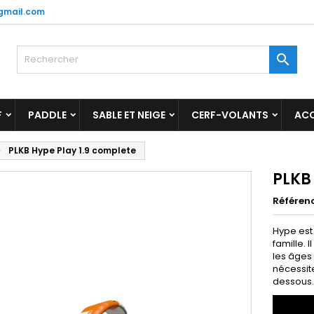
gmail.com
y wishlists
(title))
onnexion

us devez être connecté pour ajouter des produits à votre liste
abel))
nvies.
add_circle_outline
Create new l
F
PADDLE
SABLE ET NEIGE
CERF-VOLANTS
ACC
((cancelText))
((loginText)
PLKB Hype Play 1.9 complete
((cancelText))
((createText)
PLKB
Référen
Hype est 
famille. 
les âges 
nécessit
dessous..