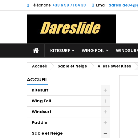
Téléphone:
+33 6 58 71 04 33
Email:
dareslide34@
M
(
C
Vo
((l
d'e
KITESURF
WING FOIL
WINDSUR
Accueil
Sable et Neige
Ailes Power Kites
ACCUEIL
Kitesurf
Wing Foil
Windsurf
Paddle
Sable et Neige