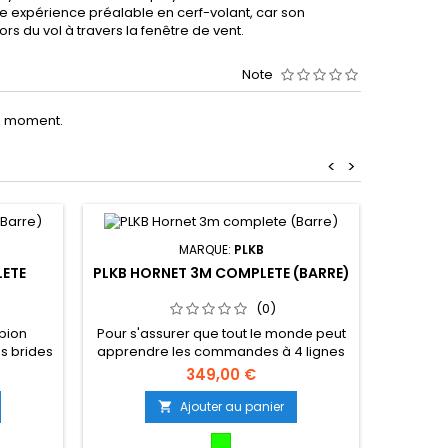
e expérience préalable en cerf-volant, car son
rs du vol à travers la fenêtre de vent.
Note
le moment.
<
>
MARQUE:
PLKB
LETE
PLKB HORNET 3M COMPLETE (BARRE)
PLKB HO
(0)
mpion
Pour s'assurer que tout le monde peut
Pour s'a
s brides
apprendre les commandes à 4 lignes
apprend
ros à
en toute confiance, nous avons
en t
349,00 €
 depuis
construit le tout-terrain ultime, le Hornet
construit
cité de
délivre sa puissance de manière
déliv
Ajouter au panier

à ses
prévisible, il est stable, facile à tourner
prévisibl
n pilote
et surtout, très amusant à piloter. Le
Vert
et surt