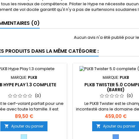
 tous les niveaux de compétence. Piloter le Hype ne nécessite aucun
ent de vol docile garantit qu'il n'y a pas de surtensions soudaines lo
MENTAIRES (0)
Aucun avis n'a été publié pour 
ES PRODUITS DANS LA MÊME CATÉGORIE :
MARQUE:
PLKB
MARQUE:
PLKB
B HYPE PLAY 1.3 COMPLETE
PLKB TWISTER 5.0 COMP
(BARRE)
(0)
(0)
t le cerf-volant parfait pour une
Le PLKB Twister est le cha
ée avec toute la famille. Il est
incontesté dans le domaine de
yablement facile à deployer et
fixes et fait sourire les acc
89,50 €
459,00 €
nt à tous les âges et à tous les
l'adrénaline du monde entier
ux de compétence. Piloter le
près d'une décennie. Sa capa
Ajouter au panier
Ajouter au panier


e nécessite aucune expérience
saut renommée combinée 
alable en cerf-volant (suite
Bleu
commandes directes offre à u
Bleu