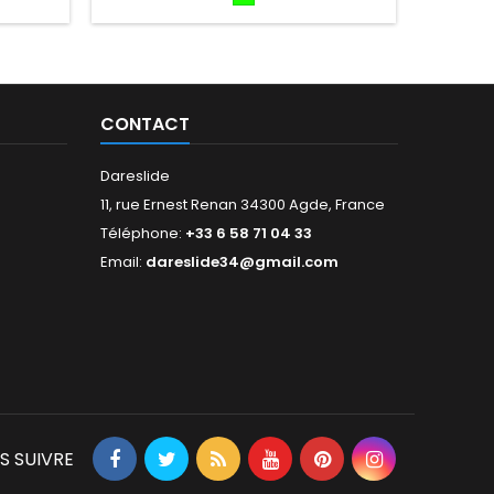
achine
PLKB Hornet est le powerkite polyvalent
fluo
PLKB Hor
nce pour
le mieux établi au monde, en plus de 10
le mieux
nouveaux
ans...
CONTACT
Dareslide
11, rue Ernest Renan 34300 Agde, France
Téléphone:
+33 6 58 71 04 33
Email:
dareslide34@gmail.com
S SUIVRE