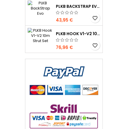
PLKB BACKSTRAP EVO
favorite_border
43,95 €
PLKB HOOK V1-V2 10M JEU DE LATTES
favorite_border
76,96 €