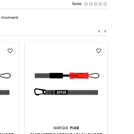
Note
le moment.
<
>
favorite_border
favorite_border
MARQUE:
PLKB