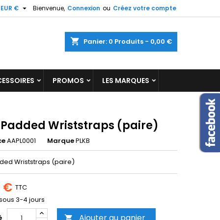

EUR €
Bienvenue,
Connexion
ou
Créez votre compte
×
×
×
shopping_cart
Panier:
0
Produits - 0,00 €
ESSOIRES
PROMOS
LES MARQUES
n
s
 Padded Wriststraps (paire)
ce
AAPL0001
Marque
PLKB
ded Wriststraps (paire)
4 €
TTC
 sous 3-4 jours
Ajouter au panier
é
