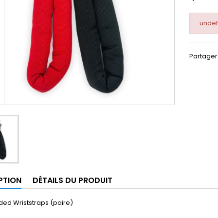
undef
Partager
PTION
DÉTAILS DU PRODUIT
ded Wriststraps (paire)