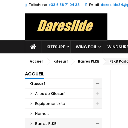
Téléphone:
+33 6 58 71 04 33
Email:
dareslide34@
M
C
C
add_circle_outline
Vo
No
d'e
KITESURF
WING FOIL
WINDSUR
Accueil
Kitesurf
Barres PLKB
PLKB Padd
ACCUEIL
Kitesurf
Ailes de Kitesurf
Equipement kite
Harnais
Barres PLKB