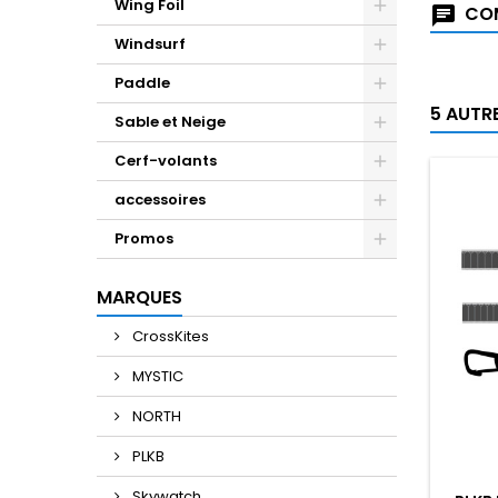
Wing Foil
COM
Windsurf
Paddle
5 AUTR
Sable et Neige
Cerf-volants
accessoires
Promos
MARQUES
CrossKites
MYSTIC
NORTH
PLKB
Skywatch