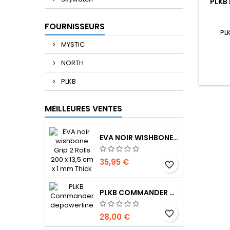
PLKB
FOURNISSEURS
PL
MYSTIC
NORTH
PLKB
MEILLEURES VENTES
EVA NOIR WISHBONE GRIP 2 ROLLS 200 X 13,5 CM X 1 MM THICK
35,95 €
favorite_border
PLKB COMMANDER DEPOWERLINE
favorite_border
28,00 €