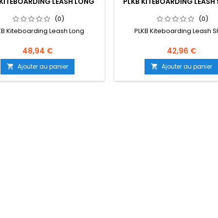
 KITEBOARDING LEASH LONG
PLKB KITEBOARDING LEASH
(0)
(0)
KB Kiteboarding Leash Long
PLKB Kiteboarding Leash S
48,94 €
42,96 €
Ajouter au panier
Ajouter au panier

