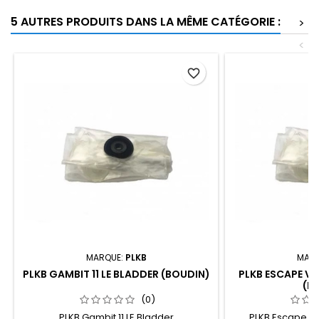
5 AUTRES PRODUITS DANS LA MÊME CATÉGORIE :
>
<
favorite_border
MARQUE:
PLKB
MARQ
PLKB GAMBIT 11 LE BLADDER (BOUDIN)
PLKB ESCAPE V7
(B
(0)
PLKB Gambit 11 LE Bladder
PLKB Escape V7