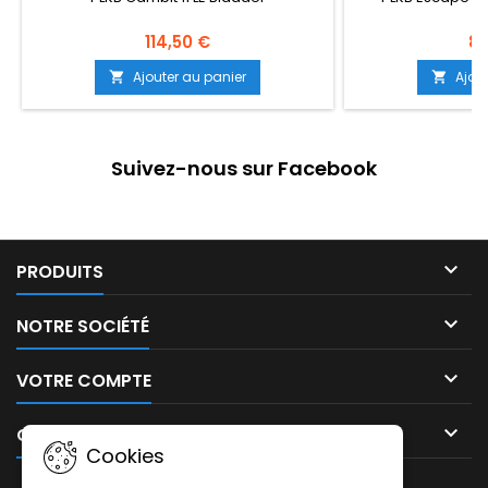
114,50 €
80
Ajouter au panier
Ajou


Suivez-nous sur Facebook

PRODUITS

NOTRE SOCIÉTÉ

VOTRE COMPTE

CONTACT
Cookies