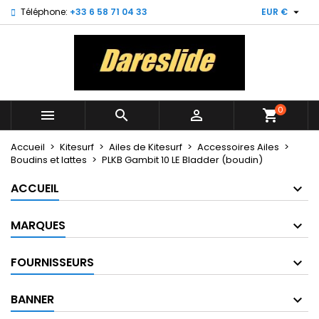

Téléphone:
+33 6 58 71 04 33
EUR €
×
×
×
My wishlists
Créer une liste d'envies
Connexion
Create new list
add_circle_outline
Vous devez être connecté pour ajouter des produits
Nom de la liste d'envies
à votre liste d'envies.
0



shopping_cart
Annuler
Connexion
Annuler
Créer une liste d'envies
Accueil
Kitesurf
Ailes de Kitesurf
Accessoires Ailes
Boudins et lattes
PLKB Gambit 10 LE Bladder (boudin)
ACCUEIL
MARQUES
FOURNISSEURS
BANNER