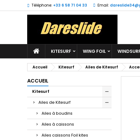
Téléphone:
+33 6 58 71 04 33
Email:
dareslide34@
M
C
C
add_circle_outline
Vo
No
d'e
KITESURF
WING FOIL
WINDSUR
Accueil
Kitesurf
Ailes de Kitesurf
Acces
ACCUEIL
Kitesurf
Ailes de Kitesurf
Ailes à boudins
Ailes à caissons
Ailes caissons Foil kites