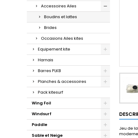
Accessoires Ailes
Boudins et lattes
Brides
Occasions Ailes kites
Equipement kite
Harnais
Barres PLKB
Planches & accessoires
Pack kitesurf
Wing Foil
DESCRI
Windsurf
Paddle
Jeu de la
moderne. 
Sable et Neige