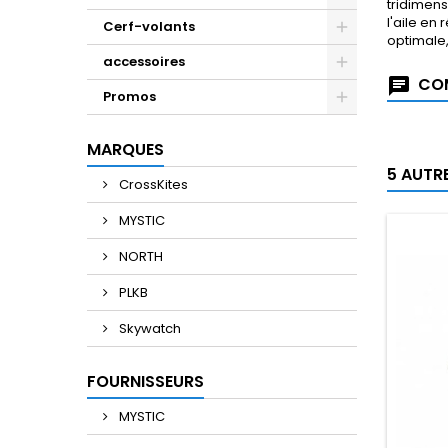
tridimens
l'aile en
Cerf-volants
optimale,
accessoires
COM
Promos
MARQUES
5 AUTR
CrossKites
MYSTIC
NORTH
PLKB
Skywatch
FOURNISSEURS
MYSTIC