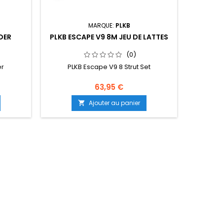
MARQUE:
PLKB
DER
PLKB ESCAPE V9 8M JEU DE LATTES
PLKB S
(0)
er
PLKB Escape V9 8 Strut Set
PL
63,95 €
Ajouter au panier
