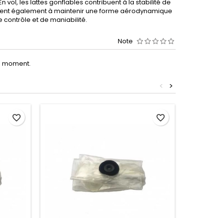
n vol, les lattes gonflables contribuent à la stabilité de
s aident également à maintenir une forme aérodynamique
 contrôle et de maniabilité.
Note
le moment.
<
>
favorite_border
favorite_border