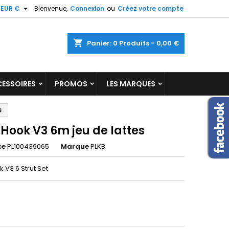

EUR €
Bienvenue,
Connexion
ou
Créez votre compte
×
×
×
shopping_cart
Panier:
0
Produits - 0,00 €
ESSOIRES
PROMOS
LES MARQUES
n
s
s
Hook V3 6m jeu de lattes
ce
PL100439065
Marque
PLKB
 V3 6 Strut Set