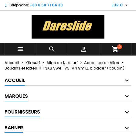

Téléphone:
+33 6 58 71 04 33
EUR €
×
×
×
My wishlists
Créer une liste d'envies
Connexion
Create new list
add_circle_outline
Vous devez être connecté pour ajouter des produits
Nom de la liste d'envies
à votre liste d'envies.
0



shopping_cart
Annuler
Connexion
Annuler
Créer une liste d'envies
Accueil
Kitesurf
Ailes de Kitesurf
Accessoires Ailes
Boudins et lattes
PLKB Swell V3-V4 9m LE bladder (boudin)
ACCUEIL
MARQUES
FOURNISSEURS
BANNER