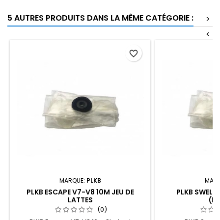
5 AUTRES PRODUITS DANS LA MÊME CATÉGORIE :
>
<
favorite_border
MARQUE:
PLKB
MARQ
PLKB ESCAPE V7-V8 10M JEU DE
PLKB SWELL V
LATTES
(B
(0)