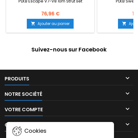
PLKB Escape V7-V8 10m Strut set
PLKB Swell 
76,96 €
10
Ajouter au panier
Ajou


Suivez-nous sur Facebook

PRODUITS

NOTRE SOCIÉTÉ

VOTRE COMPTE

CONTACT
Cookies