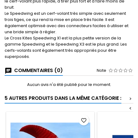
le cerf-volant plus rapide, à tirer plus fort et à faire moins de
bruit.
Le Speedwing est un cerf-volant très simple avec seulement
trois tiges, ce qui rend la mise en place très facile. Il est
également optimisé avec des connecteurs faciles à utiliser et
une bride simple à régler.
Le Cross Kites Speedwing X1 est la plus petite version de la
gamme Speedwing et le Speedwing X3 est le plus grand. Les
cerfs-volants sont également très appropriés pour être
superposés.
COMMENTAIRES (0)
Note
Aucun avis n'a été publié pour le moment.
5 AUTRES PRODUITS DANS LA MÊME CATÉGORIE :
>
<
favorite_border