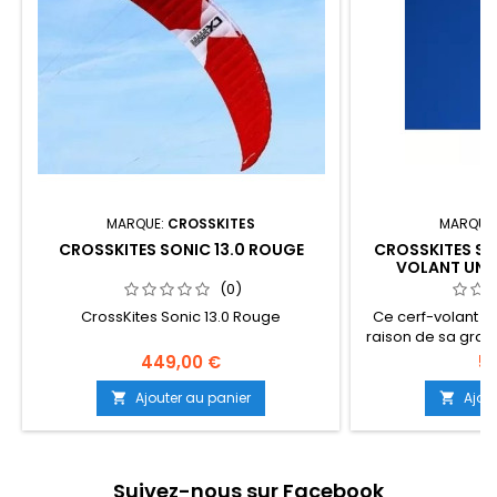
MARQUE:
CROSSKITES
MARQUE
CROSSKITES SONIC 13.0 ROUGE
CROSSKITES SP
VOLANT UNI
(0)
CrossKites Sonic 13.0 Rouge
Ce cerf-volant pi
raison de sa gran
commandes extr
449,00 €
57
même par vent f
traction par ven
Ajouter au panier
Ajou


Speedwing est l
verticale qui pe
gonfler de man
n'importe quelle 
Suivez-nous sur Facebook
(suite 