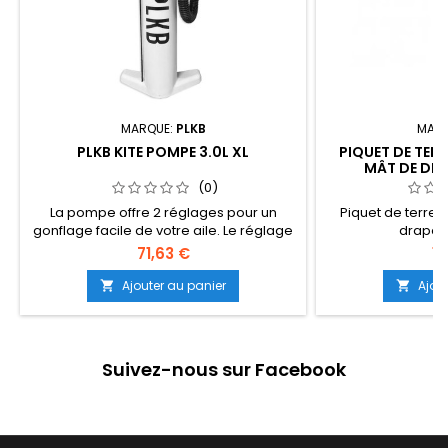
MARQUE:
PLKB
MARQ
PLKB KITE POMPE 3.0L XL
PIQUET DE TER
MÂT DE DRA
(0)
La pompe offre 2 réglages pour un
Piquet de terre 
gonflage facile de votre aile. Le réglage
drapea
un est une double action (2 x 2300cc),
71,63 €
18
qui gonfle votre kite rapidement jusqu'à
8PSI. Pour aller plus loin, réduisez l'effort
Ajouter au panier
Ajou


nécessaire pour continuer à pomper à
une pression plus élevée, de cette façon
vous pouvez facilement pomper votre
kite au maximum, ce qui augmente à
Suivez-nous sur Facebook
son...