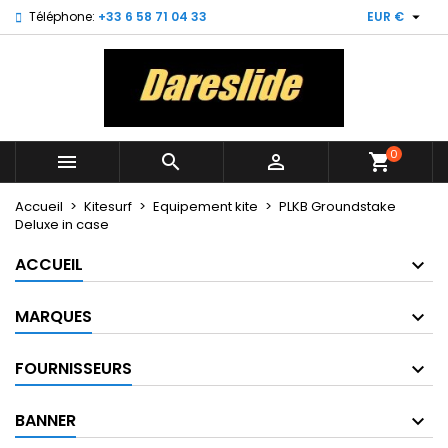

Téléphone:
+33 6 58 71 04 33
EUR €
×
×
×
My wishlists
Créer une liste d'envies
Connexion
Create new list
add_circle_outline
Vous devez être connecté pour ajouter des produits
Nom de la liste d'envies
à votre liste d'envies.
0



shopping_cart
Annuler
Connexion
Annuler
Créer une liste d'envies
Accueil
Kitesurf
Equipement kite
PLKB Groundstake
Deluxe in case
ACCUEIL
MARQUES
FOURNISSEURS
BANNER