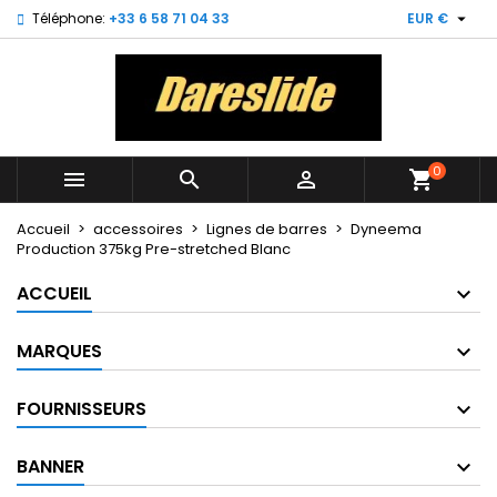

Téléphone:
+33 6 58 71 04 33
EUR €
×
×
×
My wishlists
((title))
Connexion
Vous devez être connecté pour ajouter des produits
((label))
à votre liste d'envies.
add_circle_outline
Create new list
0



shopping_cart
((cancelText))
((loginText))
((cancelText))
((createText))
Accueil
accessoires
Lignes de barres
Dyneema
Production 375kg Pre-stretched Blanc
ACCUEIL
MARQUES
FOURNISSEURS
BANNER