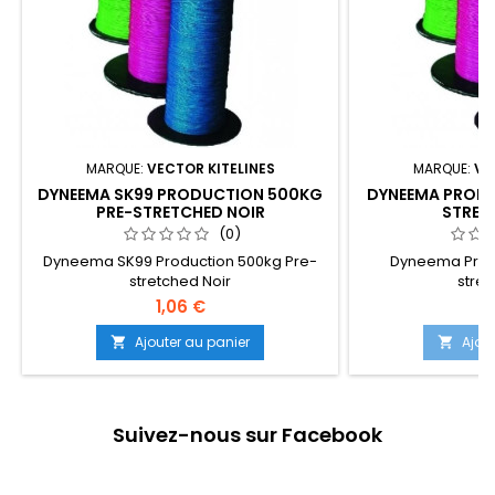
MARQUE:
VECTOR KITELINES
MARQUE:
VE
DYNEEMA SK99 PRODUCTION 500KG
DYNEEMA PRODU
PRE-STRETCHED NOIR
STRET
(0)
Dyneema SK99 Production 500kg Pre-
Dyneema Produ
stretched Noir
stret
1,06 €
1
Ajouter au panier
Ajou


Suivez-nous sur Facebook