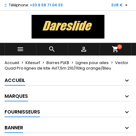

Téléphone:
+33 6 58 71 04 33
EUR €
×
×
×
My wishlists
Créer une liste d'envies
Connexion
Create new list
add_circle_outline
Vous devez être connecté pour ajouter des produits
Nom de la liste d'envies
à votre liste d'envies.
0



shopping_cart
Annuler
Connexion
Annuler
Créer une liste d'envies
Accueil
Kitesurf
Barres PLKB
Lignes pour ailes
Vector
Quad Pro lignes de kite 4x17,5m 210/110kg orange/Bleu
ACCUEIL
MARQUES
FOURNISSEURS
BANNER