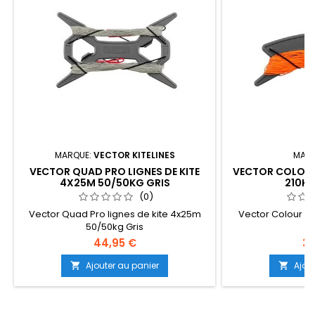
MARQUE:
VECTOR KITELINES
MARQ
VECTOR QUAD PRO LIGNES DE KITE
VECTOR COLOUR
4X25M 50/50KG GRIS
210K
(0)
Vector Quad Pro lignes de kite 4x25m
Vector Colour ki
50/50kg Gris
o
44,95 €
39
Ajouter au panier
Ajou

