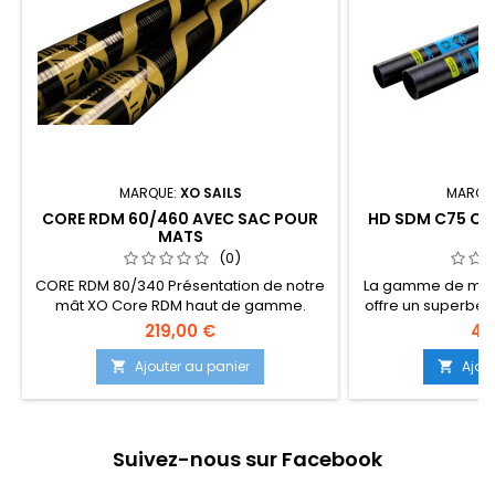
MARQUE:
XO SAILS
MARQU
CORE RDM 60/460 AVEC SAC POUR
HD SDM C75 CO
MATS
(0)
CORE RDM 80/340 Présentation de notre
La gamme de mâts
mât XO Core RDM haut de gamme.
offre un superbe 
Fabriqué à partir de carbone pré-
et de réactivité q
219,00 €
41
imprégné à 100 %, ce mât offre des
nombreux ma
performances solides et fiables sur
performances im
Ajouter au panier
Ajou


l'eau. L'une des principales
mâts convienne
caractéristiques du mât XO est sa
voiliers, aux ri
conception à courbe constante, ce qui
freeriders par ven
en fait un ajustement parf... (Suite
améliore...
Suivez-nous sur Facebook
dessous)