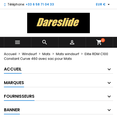

Téléphone:
+33 6 58 71 04 33
EUR €
×
×
×
My wishlists
Créer une liste d'envies
Connexion
Create new list
add_circle_outline
Vous devez être connecté pour ajouter des produits
Nom de la liste d'envies
à votre liste d'envies.
0



shopping_cart
Annuler
Connexion
Annuler
Créer une liste d'envies
Accueil
Windsurf
Mats
Mats windsurf
Elite RDM C100
Constant Curve 460 avec sac pour Mats
ACCUEIL
MARQUES
FOURNISSEURS
BANNER