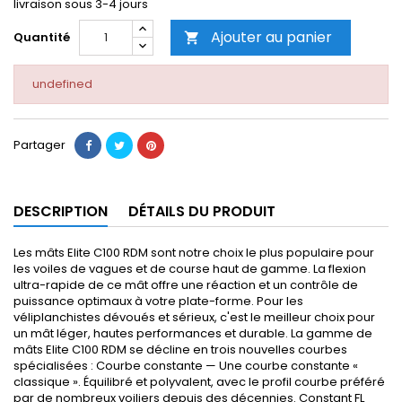
livraison sous 3-4 jours
Ajouter au panier
Quantité

undefined
Partager
DESCRIPTION
DÉTAILS DU PRODUIT
Les mâts Elite C100 RDM sont notre choix le plus populaire pour
les voiles de vagues et de course haut de gamme. La flexion
ultra-rapide de ce mât offre une réaction et un contrôle de
puissance optimaux à votre plate-forme. Pour les
véliplanchistes dévoués et sérieux, c'est le meilleur choix pour
un mât léger, hautes performances et durable. La gamme de
mâts Elite C100 RDM se décline en trois nouvelles courbes
spécialisées : Courbe constante — Une courbe constante «
classique ». Équilibré et polyvalent, avec le profil courbe préféré
par de nombreux voiliers depuis des décennies. Constant FL