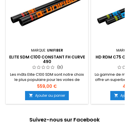
MARQUE:
UNIFIBER
MARQU
ELITE SDM C100 CONSTANT FH CURVE
HD RDM C75 CO
490
(0)
Les mâts Elite C100 SDM sont notre choix
La gamme de mâts
le plus populaire pour les voiles de
offre un superbe 
vagues et de course haut de gamme. La
et de réactivité q
559,00 €
41
flexion ultra-rapide de ce mât offre une
nombreux ma
réaction et un contrôle de puissance
performances im
Ajouter au panier
Ajou


optimaux à votre plate-forme. Pour les
mâts convienne
véliplanchistes dévoués et sérieux, c'est
voiliers, aux ri
le meilleur choix pour un... (Suite
freeriders par ven
dessous)
améliore...
Suivez-nous sur Facebook