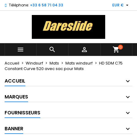

Téléphone:
+33 6 58 71 04 33
EUR €
×
×
×
My wishlists
Créer une liste d'envies
Connexion
Create new list
add_circle_outline
Vous devez être connecté pour ajouter des produits
Nom de la liste d'envies
à votre liste d'envies.
0



shopping_cart
Annuler
Connexion
Annuler
Créer une liste d'envies
Accueil
Windsurf
Mats
Mats windsurf
HD SDM C75
Constant Curve 520 avec sac pour Mats
ACCUEIL
MARQUES
FOURNISSEURS
BANNER