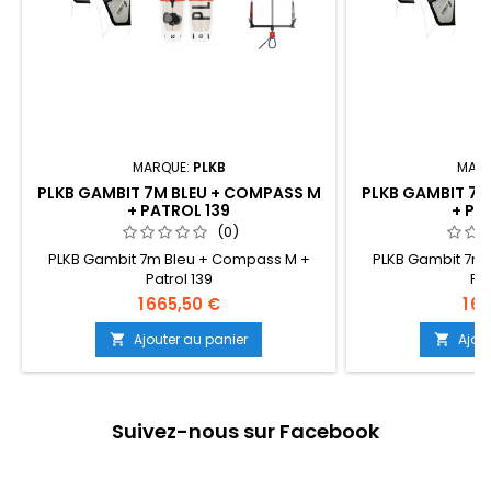
MARQUE:
PLKB
MARQ
PLKB GAMBIT 7M BLEU + COMPASS M
PLKB GAMBIT 7M
+ PATROL 139
+ PA
(0)
PLKB Gambit 7m Bleu + Compass M +
PLKB Gambit 7m
Patrol 139
Pat
1 665,50 €
1 6
Ajouter au panier
Ajou


Suivez-nous sur Facebook