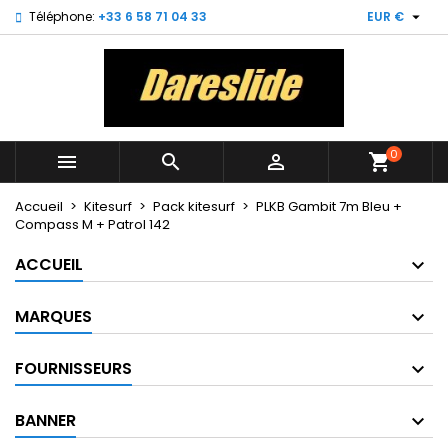

Téléphone:
+33 6 58 71 04 33
EUR €
×
×
×
My wishlists
Créer une liste d'envies
Connexion
Create new list
add_circle_outline
Vous devez être connecté pour ajouter des produits
Nom de la liste d'envies
à votre liste d'envies.
0



shopping_cart
Annuler
Connexion
Annuler
Créer une liste d'envies
Accueil
Kitesurf
Pack kitesurf
PLKB Gambit 7m Bleu +
Compass M + Patrol 142
ACCUEIL
MARQUES
FOURNISSEURS
BANNER