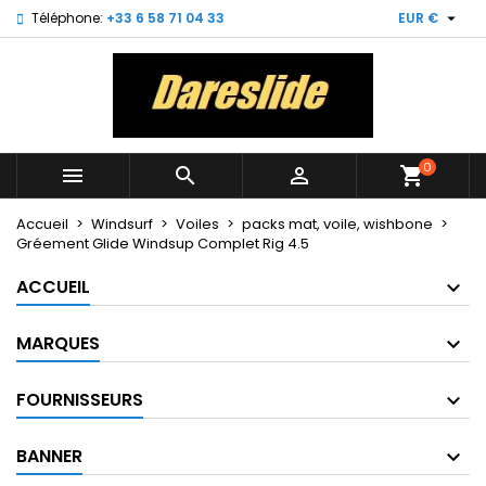

Téléphone:
+33 6 58 71 04 33
EUR €
×
×
×
My wishlists
((title))
Connexion
Vous devez être connecté pour ajouter des produits
((label))
à votre liste d'envies.
add_circle_outline
Create new list
0



shopping_cart
((cancelText))
((loginText))
((cancelText))
((createText))
Accueil
Windsurf
Voiles
packs mat, voile, wishbone
Gréement Glide Windsup Complet Rig 4.5
ACCUEIL
MARQUES
FOURNISSEURS
BANNER