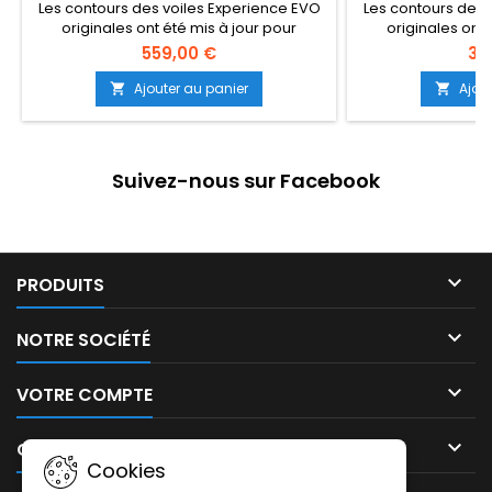
Les contours des voiles Experience EVO
Les contours des 
originales ont été mis à jour pour
originales ont 
accueillir les utilisateurs de tous âges. Un
accueillir les utili
559,00 €
35
incontournable pour tout parent sérieux
incontournable po
ou école de planche à voile/SUP. Après
ou école de planc
Ajouter au panier
Ajou


plusieurs saisons de retours
plusieurs sa
d'utilisateurs, Unifiber a développé son
d'utilisateurs, Un
programme de plate-forme scolai...
programme de pl
(Suite dessous)
(Suit
Suivez-nous sur Facebook

PRODUITS

NOTRE SOCIÉTÉ

VOTRE COMPTE

CONTACT
Cookies