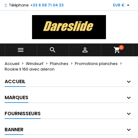

Téléphone:
+33 6 58 71 04 33
EUR €
×
×
×
My wishlists
((title))
Connexion
Vous devez être connecté pour ajouter des produits
((label))
à votre liste d'envies.
add_circle_outline
Create new list
0



shopping_cart
((cancelText))
((loginText))
((cancelText))
((createText))
Accueil
Windsurf
Planches
Promotions planches
Rookie II 160 avec aileron
ACCUEIL
MARQUES
FOURNISSEURS
BANNER