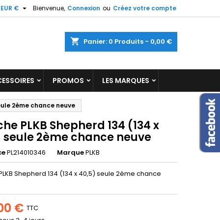

EUR €
Bienvenue,
Connexion
ou
Créez votre compte
×
×
×
shopping_cart
Panier:
0
Produits - 0,00 €
ist
ESSOIRES
PROMOS
LES MARQUES
)
seule 2ème chance neuve
)
che PLKB Shepherd 134 (134 x
) seule 2ème chance neuve
ce
PL214010346
Marque
PLKB
PLKB Shepherd 134 (134 x 40,5) seule 2ème chance
00 €
TTC