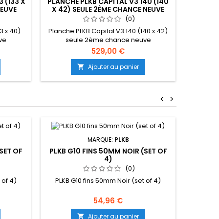
 (133 X
PLANCHE PLKB CAPITAL V3 140 (140
PLKB 
NEUVE
X 42) SEULE 2ÈME CHANCE NEUVE
(0)
3 x 40)
Planche PLKB Capital V3 140 (140 x 42)
PLK
ve
seule 2ème chance neuve
529,00 €
Ajouter au panier

<
>
MARQUE:
PLKB
SET OF
PLKB G10 FINS 50MM NOIR (SET OF
PLKB G
4)
(0)
 of 4)
PLKB G10 fins 50mm Noir (set of 4)
PLKB G
54,96 €
Ajouter au panier
