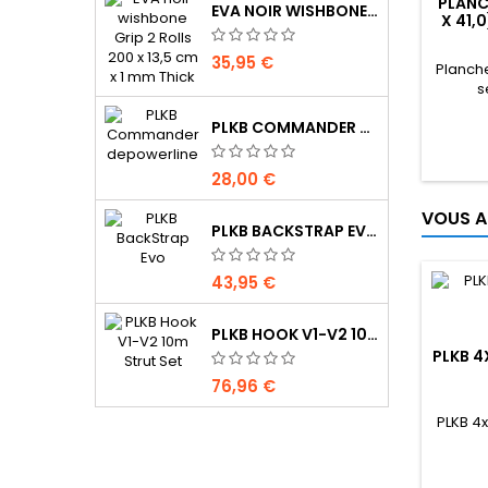
PLANC
EVA NOIR WISHBONE GRIP 2 ROLLS 200 X 13,5 CM X 1 MM THICK
X 41,
35,95 €
Planche
s
PLKB COMMANDER DEPOWERLINE
28,00 €
VOUS A
PLKB BACKSTRAP EVO
43,95 €
PLKB HOOK V1-V2 10M JEU DE LATTES
PLKB 4
76,96 €
PLKB 4