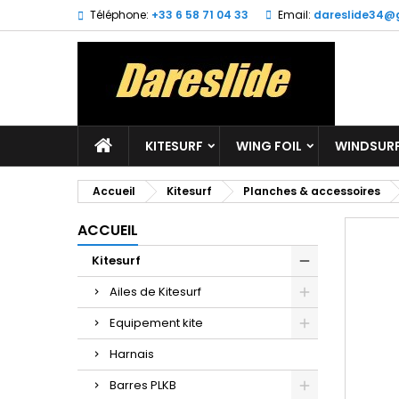
Téléphone:
+33 6 58 71 04 33
Email:
dareslide34@
M
(
C
Vo
((l
d'e
KITESURF
WING FOIL
WINDSUR
Accueil
Kitesurf
Planches & accessoires
ACCUEIL
Kitesurf
Ailes de Kitesurf
Equipement kite
Harnais
Barres PLKB