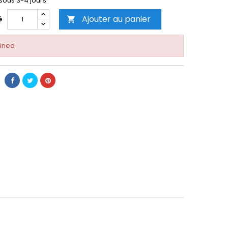
 sous 3-4 jours
Ajouter au panier
é

ined