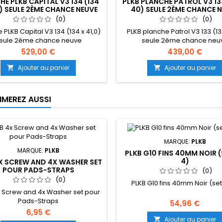
HE PLKB CAPITAL V3 134 (134
PLKB PLANCHE PATROL V3 133
0) SEULE 2ÈME CHANCE NEUVE
40) SEULE 2ÈME CHANCE 
(0)
(0)
 PLKB Capital V3 134 (134 x 41,0)
PLKB planche Patrol V3 133 (13
eule 2ème chance neuve
seule 2ème chance neu
529,00 €
439,00 €
Ajouter au panier
Ajouter au panier


IMEREZ AUSSI
MARQUE:
PLKB
MARQUE:
PLKB
PLKB G10 FINS 40MM NOIR (
4)
X SCREW AND 4X WASHER SET
POUR PADS-STRAPS
(0)
(0)
PLKB G10 fins 40mm Noir (set
x Screw and 4x Washer set pour
Pads-Straps
54,96 €
6,95 €
Ajouter au panier
