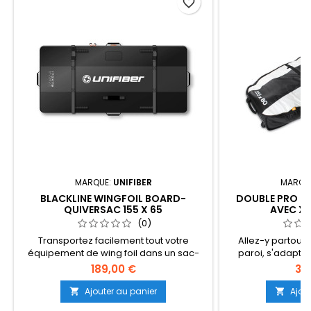
favorite_border
MARQUE:
UNIFIBER
MARQU
BLACKLINE WINGFOIL BOARD-
DOUBLE PRO B
QUIVERSAC 155 X 65
AVEC XL
(0)
Transportez facilement tout votre
Allez-y partout
équipement de wing foil dans un sac-
paroi, s'adapte à
Quiverbag Blackline Wingfoil Board
planches - idéal 
189,00 €
32
pratique ! Conçu avec suffisamment
mondiale. Co
d'espace pour contenir une planche, un
blanche résistan
Ajouter au panier
Ajou


ensemble complet d'hydrofoil, 2 ailes,
l'humidité et à la 