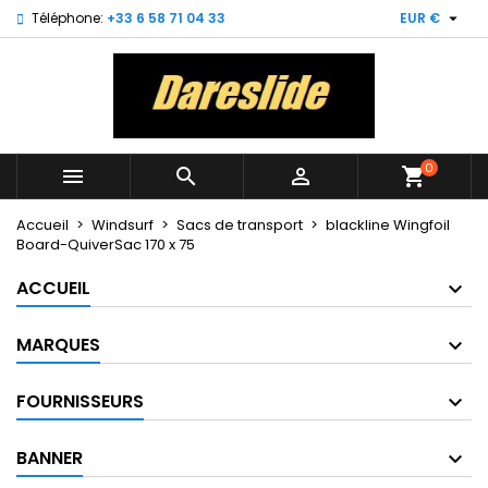

Téléphone:
+33 6 58 71 04 33
EUR €
×
×
×
My wishlists
Créer une liste d'envies
Connexion
Create new list
add_circle_outline
Vous devez être connecté pour ajouter des produits
Nom de la liste d'envies
à votre liste d'envies.
0



shopping_cart
Annuler
Connexion
Annuler
Créer une liste d'envies
Accueil
Windsurf
Sacs de transport
blackline Wingfoil
Board-QuiverSac 170 x 75
ACCUEIL
MARQUES
FOURNISSEURS
BANNER