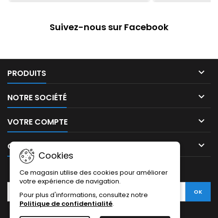
une combinaison, un casque et divers
tissu WRP (polyest
accessoires, ce sac garantit que votre
pour une durabilité
équip... (Suite dessous)
de
Suivez-nous sur Facebook

PRODUITS

NOTRE SOCIÉTÉ

VOTRE COMPTE

CONTACT
Cookies
LETTRE D'INFORMATIONS
Ce magasin utilise des cookies pour améliorer
votre expérience de navigation.
Pour plus d'informations, consultez notre
Politique de confidentialité
.