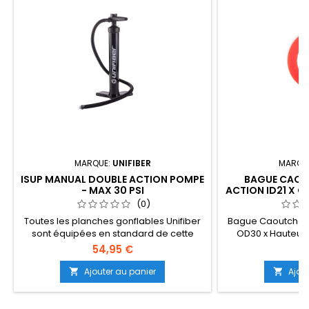
MARQUE:
UNIFIBER
MARQU
ISUP MANUAL DOUBLE ACTION POMPE
BAGUE CAO
- MAX 30 PSI
ACTION ID21 X 
(0)
Toutes les planches gonflables Unifiber
Bague Caoutchouc
sont équipées en standard de cette
OD30 x Hauteur 
pompe double action. Pour les
de
54,95 €
2
propriétaires de planches gonflables
moins fortunés disposant de pompes à
Ajouter au panier
Ajou


simple course et qui recherchent un
moyen plus efficace de gonfler leurs
planches, pourraient envisager cette