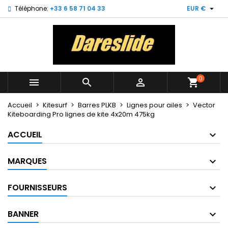

Téléphone:
+33 6 58 71 04 33
EUR €
×
×
×
My wishlists
((title))
Connexion
Vous devez être connecté pour ajouter des produits
((label))
à votre liste d'envies.
add_circle_outline
Create new list
0



shopping_cart
((cancelText))
((loginText))
((cancelText))
((createText))
Accueil
Kitesurf
Barres PLKB
Lignes pour ailes
Vector
Kiteboarding Pro lignes de kite 4x20m 475kg
ACCUEIL
MARQUES
FOURNISSEURS
BANNER