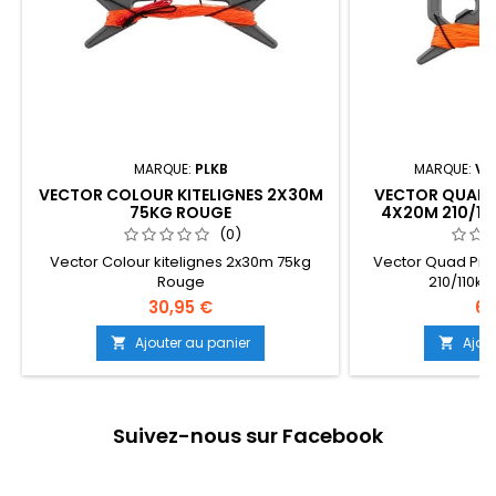
MARQUE:
PLKB
MARQUE:
VE
VECTOR COLOUR KITELIGNES 2X30M
VECTOR QUAD P
75KG ROUGE
4X20M 210/11
(0)
Vector Colour kitelignes 2x30m 75kg
Vector Quad Pro 
Rouge
210/110k
30,95 €
62
Ajouter au panier
Ajou


Suivez-nous sur Facebook