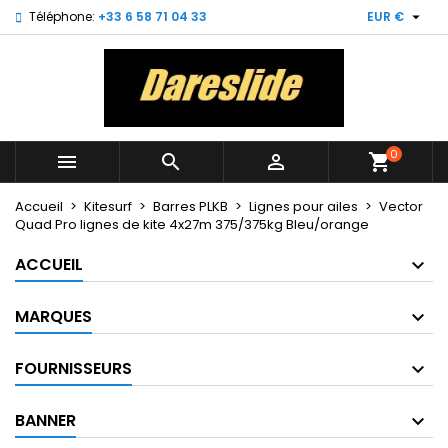

Téléphone:
+33 6 58 71 04 33
EUR €
×
×
×
My wishlists
((title))
Connexion
Vous devez être connecté pour ajouter des produits
((label))
à votre liste d'envies.
add_circle_outline
Create new list
0



shopping_cart
((cancelText))
((loginText))
((cancelText))
((createText))
Accueil
Kitesurf
Barres PLKB
Lignes pour ailes
Vector
Quad Pro lignes de kite 4x27m 375/375kg Bleu/orange
ACCUEIL
MARQUES
FOURNISSEURS
BANNER