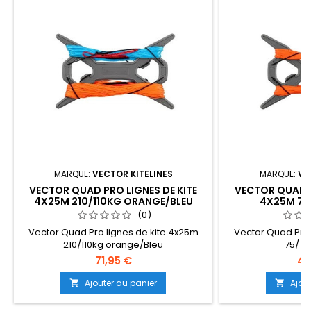
MARQUE:
VECTOR KITELINES
MARQUE:
VE
VECTOR QUAD PRO LIGNES DE KITE
VECTOR QUAD P
4X25M 210/110KG ORANGE/BLEU
4X25M 75
(0)
Vector Quad Pro lignes de kite 4x25m
Vector Quad Pro 
210/110kg orange/Bleu
75/75
71,95 €
48
Ajouter au panier
Ajou

