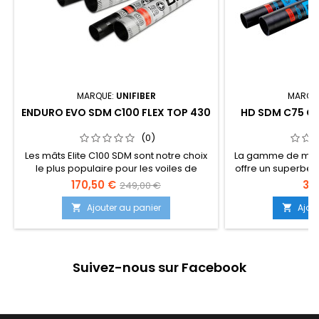
MARQUE:
UNIFIBER
MARQU
ENDURO EVO SDM C100 FLEX TOP 430
HD SDM C75 C
(0)
Les mâts Elite C100 SDM sont notre choix
La gamme de mâts
le plus populaire pour les voiles de
offre un superbe 
vagues et de course haut de gamme. La
et de réactivité q
170,50 €
39
249,00 €
flexion ultra-rapide de ce mât offre une
nombreux ma
réaction et un contrôle de puissance
performances im
Ajouter au panier
Ajou


optimaux à votre plate-forme. Pour les
mâts convienne
véliplanchistes dévoués et sérieux, c'est
voiliers, aux ri
le meilleur choix pour un... (Suite
freeriders par ven
dessous)
améliore...
Suivez-nous sur Facebook