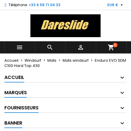

Téléphone:
+33 6 58 71 04 33
EUR €
×
×
×
My wishlists
((title))
Connexion
Vous devez être connecté pour ajouter des produits
((label))
à votre liste d'envies.
add_circle_outline
Create new list
0



shopping_cart
((cancelText))
((loginText))
((cancelText))
((createText))
Accueil
Windsurf
Mats
Mats windsurf
Enduro EVO SDM
C100 Hard Top 430
ACCUEIL
MARQUES
FOURNISSEURS
BANNER