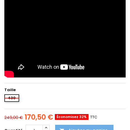
Taille
430
170,50 €
Économisez 32%
TTC
249,00 €